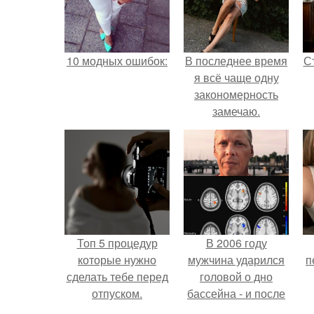
10 модных ошибок:
В последнее время
С
я всё чаще одну
закономерность
замечаю.
э
Топ 5 процедур
В 2006 году
которые нужно
мужчина ударился
п
сделать тебе перед
головой о дно
отпуском.
бассейна - и после
этого его жизнь