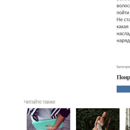
волос
пойти
Не ст
какая
насла
наряд
Категори
Понр
Читайте также