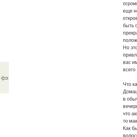
огром
еще н
откро
быть 
прекр
полож
Но эт
привл
вас и
всего
⇦
Что к
Домаш
в обы
вечер
что а
то ма
Как б
волос