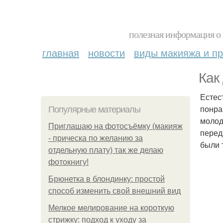
полезная информация о 
главная
новости
виды макияжа и пр
Как
Естес
понра
Популярные материалы
молод
Приглашаю на фотосъёмку (макияж
перед
- прическа по желанию за
были 
отдельную плату) так же делаю
фотокнигу!
Брюнетка в блондинку: простой
способ изменить свой внешний вид
Мелкое мелирование на короткую
стрижку: подход к уходу за