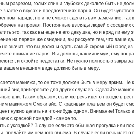
ным разрезом, голых спин и глубоких декольте быть не дол
е знаете о вкусах и предпочтениях парня. Он будет чувствов
венном наряде, но и не сможет сделать вам замечание, так к
обречен на провал. Постоянные взгляды людей с соседних с
атить это, так как вы еще не его девушка, но и вряд ли ему 
ение на первом же свидании, вы рискуете тем, что ваше д
о не значит, что вы должны одеть самый скромный наряд из 
ечете внимание парня. Вы должны, как минимум, ему понрав
меются, и скройте недостатки. Не нужно полностью закрыват
 в вашем внешнем виде должно быть в меру.
асается макияжа, то он тоже должен быть в меру ярким. Не 
ний вид приберегите для других случаев. Сделайте макия
чные дни. Таким образом, если же речь идет о походе в рест
ним макияжем Смоки айс. С красивым платьем он будет смо
кцент нужно делать на что-нибудь одном. Внимание! Только в
кияж с красной помадой - самое то.
ыть с укладкой? В случае если это обычная прогулка или по
ы, предайте им немного объема. В случае если речь идет о