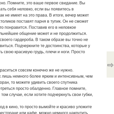
жно. Помните, это ваше первое свидание. Вы
ать себя неловко, если вы появитесь в
ак не имеет на это права. В итоге, вечер может
толиков поставят парня в тупик. Он не сможет
это понравится. Поставив его в неловкое
альнейшее общение может и не продолжиться.
своего гардероба. В таком образе вы точно не
иться. Подчеркните те достоинства, которые у
ь свою красивую грудь, плечи и ноги. Просто
⇨
краситься совсем конечно же не нужно.
ж лишь немного более ярким и интенсивным, чем
оран, то можете удивить своего спутника
треться просто обалденно. Главное помните,
 том случае, если хотите подчеркнуть свои губки,
ход в кино, то просто вымойте и красиво уложите
 ресторане или кафе, можно немного накрутить