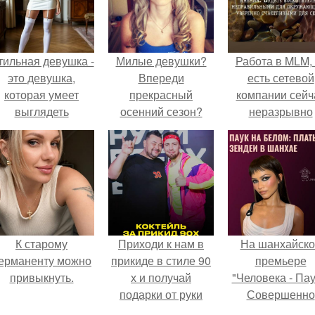
тильная девушка -
Милые девушки?
Работа в MLM, 
это девушка,
Впереди
есть сетевой
которая умеет
прекрасный
компании сейч
выглядеть
осенний сезон?
неразрывно
привлекательно и
связана с созда
легантно в любои
своего контент
ситуации.
своей страниц
соц сетях.
К старому
Приходи к нам в
На шанхайско
ерманенту можно
прикиде в стиле 90
премьере
привыкнуть.
х и получай
"Человека - Пау
подарки от руки
Совершенно
вверх!
Новый День"