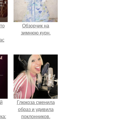
то
Обзорчик на
зимнюю курн.
ас
ние
а,
ы в
й
Глюкоза сменила
образ и удивила
ка:
поклонников.