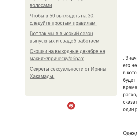
волосами
Чтобы в 50 выглядеть на 30,
следуйте простым правилам:
Вот так мы в высокий сезон
выпускных и свадеб работаем.
Окошки на выходные декабря на
. Зна
макияж/прическу/образ:
его н
Секреты сексуальности от Ирины
в кот
Хакамады.
будет
време
расхо
сказа
один 
Одежд