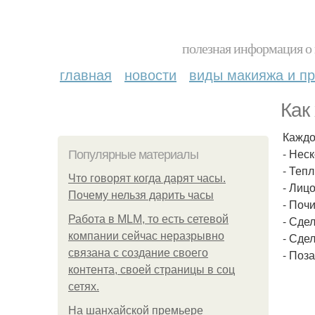
полезная информация о 
главная
новости
виды макияжа и пр
Как
Каждо
- Нес
Популярные материалы
- Теп
Что говорят когда дарят часы.
- Лиц
Почему нельзя дарить часы
- Почи
Работа в MLM, то есть сетевой
- Сде
компании сейчас неразрывно
- Сдел
связана с создание своего
- Поз
контента, своей страницы в соц
сетях.
На шанхайской премьере