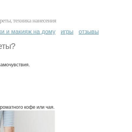
реты, техника нанесения
ки и макияж на дому
игры
отзывы
еты?
самочувствия.
ароматного кофе или чая.