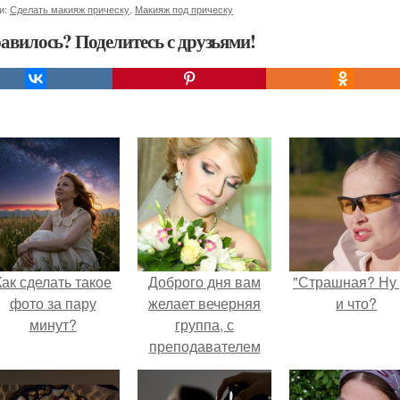
и:
Сделать макияж прическу
,
Макияж под прическу
авилось? Поделитесь с друзьями!
Как сделать такое
Доброго дня вам
"Страшная? Ну 
фото за пару
желает вечерняя
и что?
минут?
группа, с
преподавателем
Татьяной
Виноградовой?