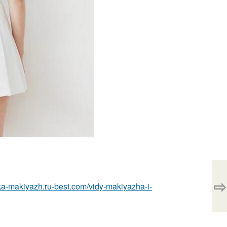
⇨
ska-makiyazh.ru-best.com/vidy-makiyazha-i-