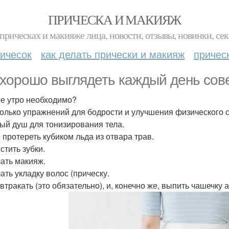
ПРИЧЕСКА И МАКИЯЖ
прическах и макияже лица, новости, отзывы, новинки, сек
ичесок
как делать прически и макияж
причес
 хорошо выглядеть каждый день сов
е утро необходимо?
колько упражнений для бодрости и улучшения физического 
лый душ для тонизирования тела.
о протереть кубиком льда из отвара трав.
стить зубки.
лать макияж.
ать укладку волос (прическу.
автракать (это обязательно), и, конечно же, выпить чашечку 