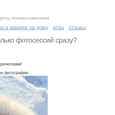
реты, техника нанесения
ки и макияж на дому
игры
отзывы
олько фотосессий сразу?
прическами!
вые фотографии