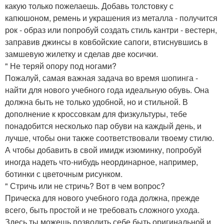
какую только пожелаешь. Добавь толстовку с
капюшоном, ремень и украшения из металла - получится
рок - образ или попробуй создать стиль кантри - вестерн,
заправив джинсы в ковбойские сапоги, втиснувшись в
замшевую жилетку и сделав две косички.
" Не теряй опору под ногами?
Пожалуй, самая важная задача во время шопинга -
найти для нового учебного года идеальную обувь. Она
должна быть не только удобной, но и стильной. В
дополнение к кроссовкам для физкультуры, тебе
понадобится несколько пар обуви на каждый день, и
лучше, чтобы они также соответствовали твоему стилю.
А чтобы добавить в свой имидж изюминку, попробуй
иногда надеть что-нибудь неординарное, например,
ботинки с цветочным рисунком.
" Стричь или не стричь? Вот в чем вопрос?
Прическа для нового учебного года должна, прежде
всего, быть простой и не требовать сложного ухода.
Здесь ты можешь позволить себе быть оригинальной и