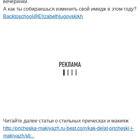
вечеринки.
А как ты собираешься изменить свой имидж в этом году?
Backtoschool@Elizabethlugovskikh
.
Читайте далее статьи о стильных прическах и макияж
http://pricheska-makiyazh.ru-best.com/kak-delat-pricheski-i-
makiyazh/sti...