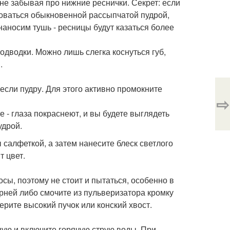
 не забывая про нижние реснички. Секрет: если
зоваться обыкновенной рассыпчатой пудрой,
аносим тушь - ресницы будут казаться более
одводки. Можно лишь слегка коснуться губ,
.
если пудру. Для этого активно промокните
⇨
 - глаза покраснеют, и вы будете выглядеть
удрой.
 салфеткой, а затем нанесите блеск светлого
т цвет.
сы, поэтому не стоит и пытаться, особенно в
рней либо смочите из пульверизатора кромку
ерите высокий пучок или конский хвост.
ную и включите горячую струю воды. При