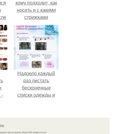
лся
кому подходит, как
о
носить и с какими
сле
стрижками
нь
сочетать.
мым
ом.
Надоело каждый
ть
раз листать
х
бесконечные
 -
списки одежды и
юти
заново собирать
любимый лук по
кусочкам?
язь
решено при указании обратной гиперссылки.