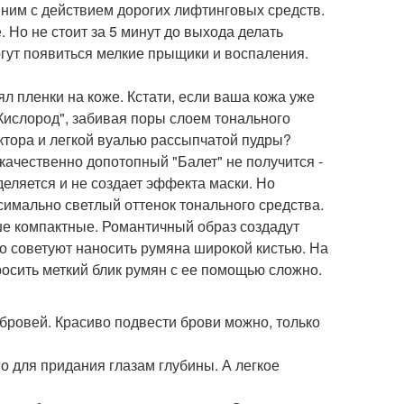
ним с действием дорогих лифтинговых средств.
 Но не стоит за 5 минут до выхода делать
огут появиться мелкие прыщики и воспаления.
л пленки на коже. Кстати, если ваша кожа уже
Кислород", забивая поры слоем тонального
ктора и легкой вуалью рассыпчатой пудры?
 качественно допотопный "Балет" не получится -
еляется и не создает эффекта маски. Но
симально светлый оттенок тонального средства.
ше компактные. Романтичный образ создадут
но советуют наносить румяна широкой кистью. На
росить меткий блик румян с ее помощью сложно.
бровей. Красиво подвести брови можно, только
о для придания глазам глубины. А легкое