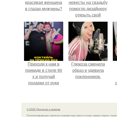
красивая женщина
невесты на свадьбу
в глазах мужчины?
помогло дизайнеру
открыть свой
бренд.
Приходи к нам в
Глюкоза сменила
прикиде в стиле 90
образ и удивила
х и получай
поклонников.
подарки от руки
вверх!
© 2026 Прическа и макияж
Полезная информация о прическах и макияже лица, новости, отзывы, новинки, секреты, техник