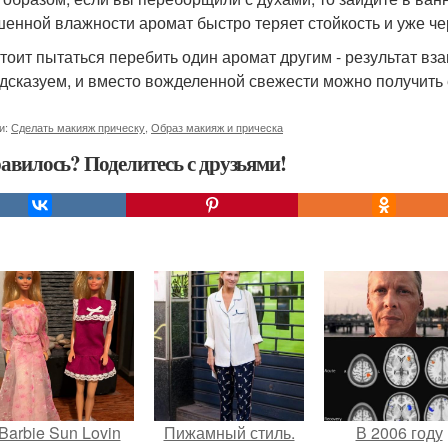
енной влажности аромат быстро теряет стойкость и уже чер
стоит пытаться перебить один аромат другим - результат 
дсказуем, и вместо вожделенной свежести можно получить 
и:
Сделать макияж прическу
,
Образ макияж и прическа
авилось? Поделитесь с друзьями!
Barbie Sun Lovin
Пижамный стиль.
В 2006 году