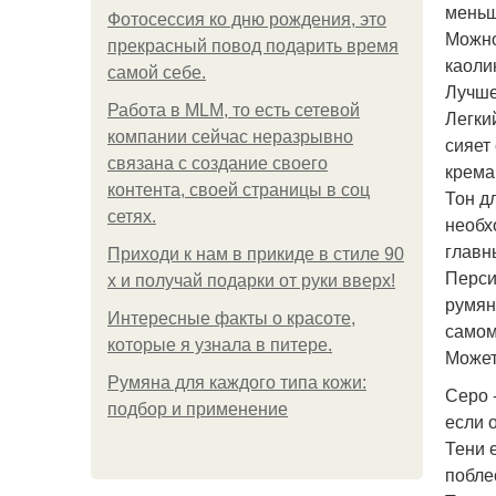
меньш
Фотосессия ко дню рождения, это
Можно
прекрасный повод подарить время
каоли
самой себе.
Лучше
Работа в MLM, то есть сетевой
Легки
компании сейчас неразрывно
сияет
связана с создание своего
крема
контента, своей страницы в соц
Тон д
сетях.
необх
главн
Приходи к нам в прикиде в стиле 90
Перси
х и получай подарки от руки вверх!
румян
Интересные факты о красоте,
самом
которые я узнала в питере.
Может
Румяна для каждого типа кожи:
Серо 
подбор и применение
если 
Тени 
побле