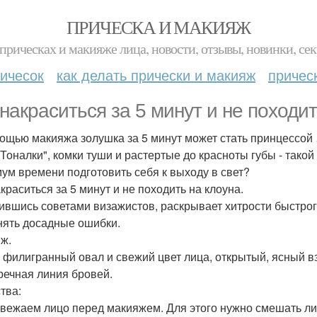
ПРИЧЕСКА И МАКИЯЖ
прическах и макияже лица, новости, отзывы, новинки, сек
ичесок
как делать прически и макияж
причес
 накраситься за 5 минут и не походит
ощью макияжа золушка за 5 минут может стать принцессой 
"Тоналки", комки туши и растертые до красноты губы - тако
ум времени подготовить себя к выходу в свет?
краситься за 5 минут и не походить на клоуна.
ившись советами визажистов, раскрывает хитрости быстрого
нять досадные ошибки.
ж.
- филигранный овал и свежий цвет лица, открытый, ясный в
речная линия бровей.
тва:
вежаем лицо перед макияжем. Для этого нужно смешать лим