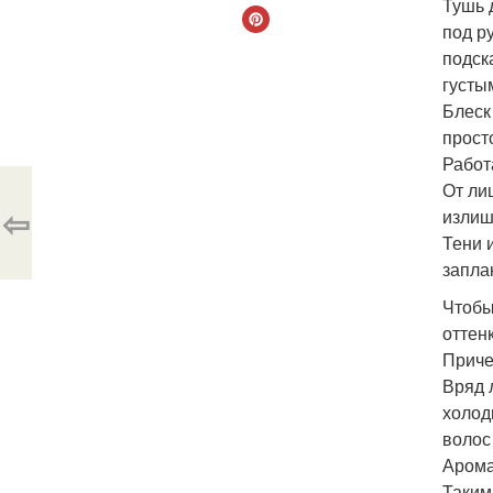
Тушь 
под р
подск
густы
Блеск
прост
Работ
От ли
⇦
излиш
Тени 
запла
Чтобы
оттен
Приче
Вряд 
холод
волос
Арома
Таким