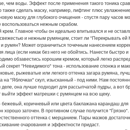
е, чем воды. Эффект после применения такого тоника срав
 также сделать маску, например, лифтинг плюс увлажнение.
новую маску для глубокого очищения - спустя пару часов м
 воспользоваться нежным скрабом.
й крем. Главное чтобы он идеально впитывался и не оставля
 свежестью и нежным румянцем, стоит ли "Перекрывать ей 
 и румян? Может ограничиться точечным нанесением корре
ля лица (если никак без него не обойтись. Нанести быстро и
одимо обзавестись хорошим кремом, который легко распред
ый секрет "Невидимого" тона - использование спонжа и мак
ковые, рыжеватые или легкого оттенка загара румяна, луч
а на "Яблочках" скул, изысканный - под ними. Нам постоян
 деле, она лучше подходит для рассыпчатой пудры, а вот б
 выйти эффект матрешки с румянцем на всю щеку.
- бежевый, коричневый или цвета баклажана карандаш для 
он хорошо заточен. В противном случае получится "Грязно".
естественного оттенка с мерцанием. Пары мазков достаточн
скивание очарования и эффектности придаст.