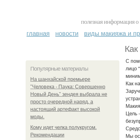
полезная информация о 
главная
новости
виды макияжа и пр
Как
С пом
лицо 
Популярные материалы
миним
На шанхайской премьере
Как на
"Человека - Паука: Совершенно
Заруч
Новый День" зендея выбрала не
устра
просто очередной наряд, а
Макия
настоящий артефакт высокой
Цель 
моды.
безуп
Кому идет челка полукругом.
Средс
Рекомендации
Мы ос