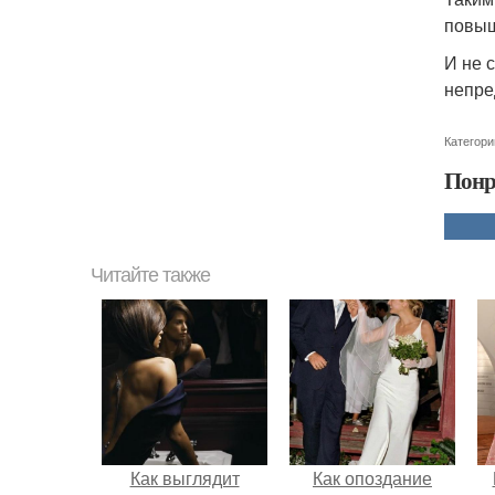
повыш
И не 
непре
Категори
Понр
Читайте также
Как выглядит
Как опоздание