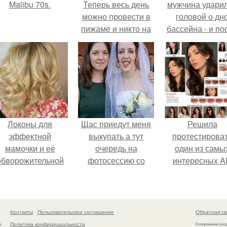
Malibu 70s.
Теперь весь день
мужчина удари
можно провести в
головой о дн
пижаме и никто на
бассейна - и по
вас косо не
этого его жиз
посмотрит.
изменилась са
странным образ
Локоны для
Щас приедут меня
Решила
эффектной
выкупать а тут
протестирова
мамочки и её
очередь на
один из самы
обворожительной
фотосессию со
интересных AI
дочурки.
мной.
промтов для бь
- анализа.
Контакты
Пользовательское соглашение
Обратная св
Политика конфидециальности
а
Копирование раз