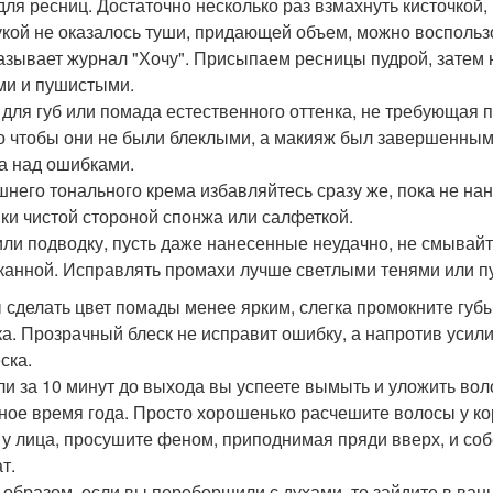
для ресниц. Достаточно несколько раз взмахнуть кисточкой,
укой не оказалось туши, придающей объем, можно восполь
азывает журнал "Хочу". Присыпаем ресницы пудрой, затем н
ми и пушистыми.
 для губ или помада естественного оттенка, не требующая п
о чтобы они не были блеклыми, а макияж был завершенным
а над ошибками.
шнего тонального крема избавляйтесь сразу же, пока не нан
ки чистой стороной спонжа или салфеткой.
или подводку, пусть даже нанесенные неудачно, не смывайте
канной. Исправлять промахи лучше светлыми тенями или п
 сделать цвет помады менее ярким, слегка промокните губы
ка. Прозрачный блеск не исправит ошибку, а напротив усили
ска.
ли за 10 минут до выхода вы успеете вымыть и уложить воло
ное время года. Просто хорошенько расчешите волосы у ко
 у лица, просушите феном, приподнимая пряди вверх, и соб
т.
 образом, если вы переборщили с духами, то зайдите в ван