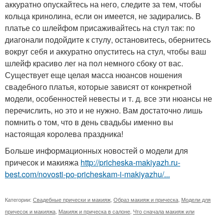
аккуратно опускайтесь на него, следите за тем, чтобы
кольца кринолина, если он имеется, не задирались. В
платье со шлейфом присаживайтесь на стул так: по
диагонали подойдите к стулу, остановитесь, обернитесь
вокруг себя и аккуратно опуститесь на стул, чтобы ваш
шлейф красиво лег на пол немного сбоку от вас.
Существует еще целая масса нюансов ношения
свадебного платья, которые зависят от конкретной
модели, особенностей невесты и т. д. все эти нюансы не
перечислить, но это и не нужно. Вам достаточно лишь
помнить о том, что в день свадьбы именно вы
настоящая королева праздника!
Больше информационных новостей о модели для
причесок и макияжа
http://pricheska-makiyazh.ru-
best.com/novosti-po-pricheskam-i-makiyazhu/...
Категории:
Свадебные прически и макияж
,
Образ макияж и прическа
,
Модели для
причесок и макияжа
,
Макияж и прическа в салоне
,
Что сначала макияж или