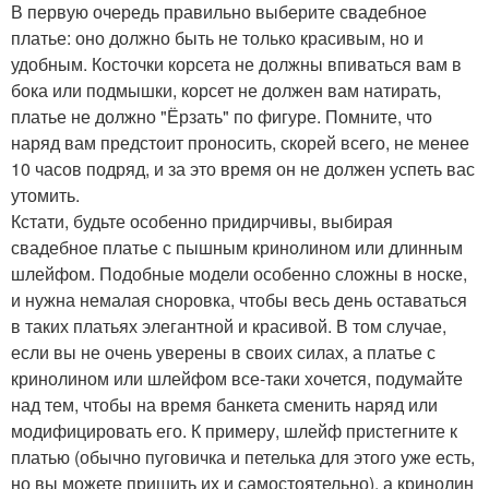
В первую очередь правильно выберите свадебное
платье: оно должно быть не только красивым, но и
удобным. Косточки корсета не должны впиваться вам в
бока или подмышки, корсет не должен вам натирать,
платье не должно "Ёрзать" по фигуре. Помните, что
наряд вам предстоит проносить, скорей всего, не менее
10 часов подряд, и за это время он не должен успеть вас
утомить.
Кстати, будьте особенно придирчивы, выбирая
свадебное платье с пышным кринолином или длинным
шлейфом. Подобные модели особенно сложны в носке,
и нужна немалая сноровка, чтобы весь день оставаться
в таких платьях элегантной и красивой. В том случае,
если вы не очень уверены в своих силах, а платье с
кринолином или шлейфом все-таки хочется, подумайте
над тем, чтобы на время банкета сменить наряд или
модифицировать его. К примеру, шлейф пристегните к
платью (обычно пуговичка и петелька для этого уже есть,
но вы можете пришить их и самостоятельно), а кринолин