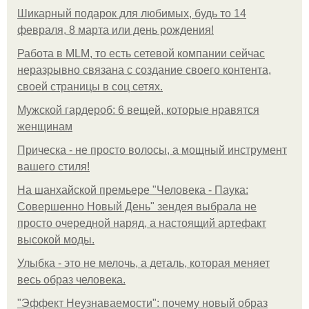
Шикарный подарок для любимых, будь то 14
февраля, 8 марта или день рождения!
Работа в MLM, то есть сетевой компании сейчас
неразрывно связана с создание своего контента,
своей страницы в соц сетях.
Мужской гардероб: 6 вещей, которые нравятся
женщинам
Прическа - не просто волосы, а мощный инструмент
вашего стиля!
На шанхайской премьере "Человека - Паука:
Совершенно Новый День" зендея выбрала не
просто очередной наряд, а настоящий артефакт
высокой моды.
Улыбка - это не мелочь, а деталь, которая меняет
весь образ человека.
"Эффект Неузнаваемости": почему новый образ