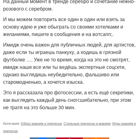
На данный момент в тренде серебро и сочетание нежно-
розового с серебром.
И мы можем повторить все один в один или взять за
основу идею и уже обыграть со своими хотелками и
желаниями, пишите в сообщения и на вотсапп;.
Имидж очень важен для публичных людей, для артистов,
даже если ты играешь панкуху, а ходишь в грязной
футболке …. Уже не то время, когда на это не смотрят,
имидж наше все или ты ведёшь экспертные соцсети,
однако выглядишь неубедительно, фальшиво или
старомодненько, а хочется изыска.
Это я рассказала про фотосессии, а есть ещё секретики,
как выглядеть каждый день сногсшибательно, при этом
не тратя на это больше 30 мин.
Категории:
Образ макияж и прическа
,
Стильные прически и макияж
,
Игры макияж и
прически