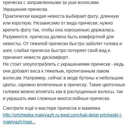
прическа с заправленными за уши волосами.
Украшения прически.
Практически каждая невеста выбирает фату, длинную
или короткую. Независимо от вида прически, нужно
крепить фату так, чтобы она хорошенько держалась.
Разумеется, прическа должна быть комфортной для
невесты. От тяжелой прически быстро заболят голова и
шея, слабая прическа быстро потеряет свой вид и
причинит невесте дискомфорт.
Не стоит злоупотреблять с украшениями прически - ведь
они добавят веса к тяжелым, пропитанным лаком
волосам. Например, сейчас в моде бутоны и небольшие
цветы, скромно вплетенные в прическу. Такие цветочные
головки можно вплетать как в распущенные волосы, так
и украшать ими сложные многослойные прически.
Смотрите ещё о мастере причесок и макияжа
http://pricheska-makiyazh.ru-best.com/kak-delat-pricheski-i-
makiyazh/mas...