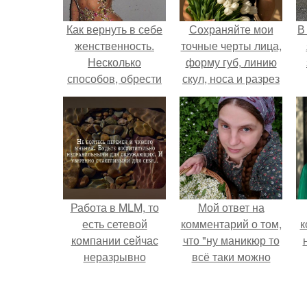
Как вернуть в себе
Сохраняйте мои
В
женственность.
точные черты лица,
Несколько
форму губ, линию
способов, обрести
скул, носа и разрез
женственность,
глаз.
раскрыть её в себе,
вернуть себе
утраченную.
Работа в MLM, то
Мой ответ на
есть сетевой
комментарий о том,
к
компании сейчас
что "ну маникюр то
неразрывно
всё таки можно
связана с создание
было бы сделать.
своего контента,
своей страницы в