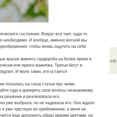
ического состояния. Вокруг все тает, куда-то
сто необходимо. И вообще, именно весной мы
преображения, чтобы вновь ощутить на себе
⇨
ые краски зимнего гардероба на более яркие и
чески или яркого макияжа. Третьи бегут в
agram. И мало таких, кто остается
не попалась на глаза статья про челки.
зайти туда и доверить свои волосы незнакомому
ла решение и реализовала его.
вно уже выбрала, но не надевала его. Оно ждало
ше я уже чувствую ее приближение, и меня не
чется еще дополнить образ яркими цветами, но