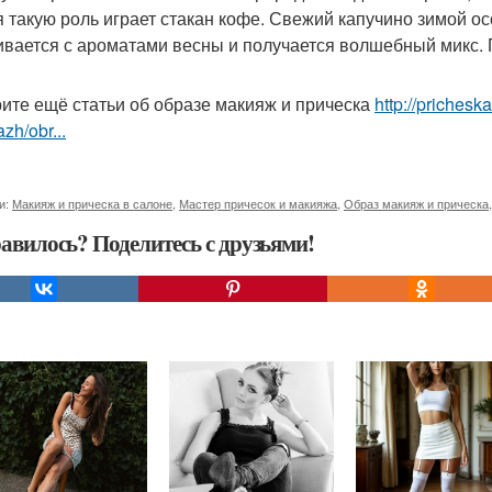
я такую роль играет стакан кофе. Свежий капучино зимой о
вается с ароматами весны и получается волшебный микс. П
ите ещё статьи об образе макияж и прическа
http://prichesk
zh/obr...
и:
Макияж и прическа в салоне
,
Мастер причесок и макияжа
,
Образ макияж и прическа
авилось? Поделитесь с друзьями!