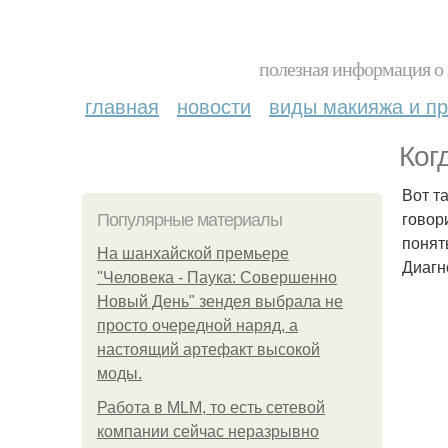
полезная информация о 
главная
новости
виды макияжа и пр
Ког
Вот т
говор
Популярные материалы
понят
На шанхайской премьере
Диагно
"Человека - Паука: Совершенно
Новый День" зендея выбрала не
просто очередной наряд, а
настоящий артефакт высокой
моды.
Работа в MLM, то есть сетевой
компании сейчас неразрывно