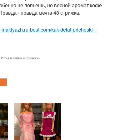
собенно не попьешь, но весной аромат кофе
равда - правда мечта 48 стрижка.
a-makiyazh.ru-best.com/kak-delat-pricheski-i-
,
Игры макияж и прически