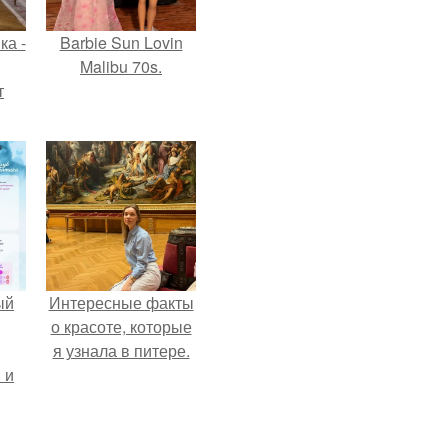
ка -
Barbie Sun Lovin
Malibu 70s.
т
о и
бои
ый
Интересные факты
о красоте, которые
я узнала в питере.
 и
ть
по