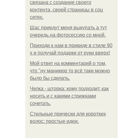
связана с создание своего
контента, своей страницы в соц
сетях.
Щас приедут меня выкупать а тут
очередь на фотосессию со мной.
Приходи к нам в прикиде в стиле 90
х и получай подарки от руки вверх!
Мой ответ на комментарий о том,
что "ну маникюр то всё таки можно
было бы сделать.
Челка - шторка: кому подходит, как
носить и с какими стрижками
сочетать.
Стильные прически для коротких
волос: простые идеи.