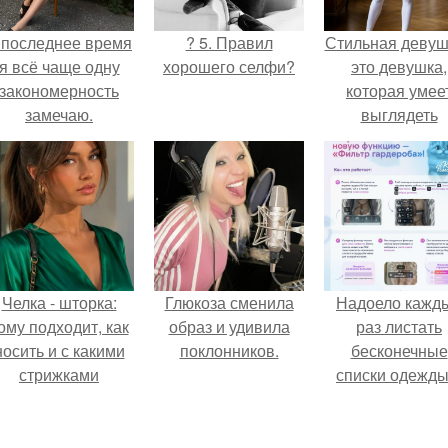
 последнее время
? 5. Правил
Стильная девуш
я всё чаще одну
хорошего селфи?
это девушка,
закономерность
которая умее
замечаю.
выглядеть
привлекательн
элегантно в лю
ситуации.
Челка - шторка:
Глюкоза сменила
Надоело кажд
ому подходит, как
образ и удивила
раз листать
носить и с какими
поклонников.
бесконечные
стрижками
списки одежды
сочетать.
заново собира
любимый лук 
кусочкам?