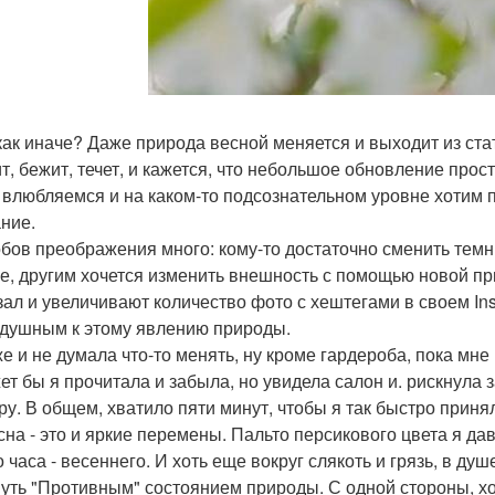
 как иначе? Даже природа весной меняется и выходит из стат
т, бежит, течет, и кажется, что небольшое обновление про
 влюбляемся и на каком-то подсознательном уровне хотим 
ние.
бов преображения много: кому-то достаточно сменить темн
е, другим хочется изменить внешность с помощью новой при
зал и увеличивают количество фото с хештегами в своем Inst
душным к этому явлению природы.
же и не думала что-то менять, ну кроме гардероба, пока мне 
ет бы я прочитала и забыла, но увидела салон и. рискнула 
ру. В общем, хватило пяти минут, чтобы я так быстро приня
сна - это и яркие перемены. Пальто персикового цвета я да
о часа - весеннего. И хоть еще вокруг слякоть и грязь, в ду
уть "Противным" состоянием природы. С одной стороны, хо