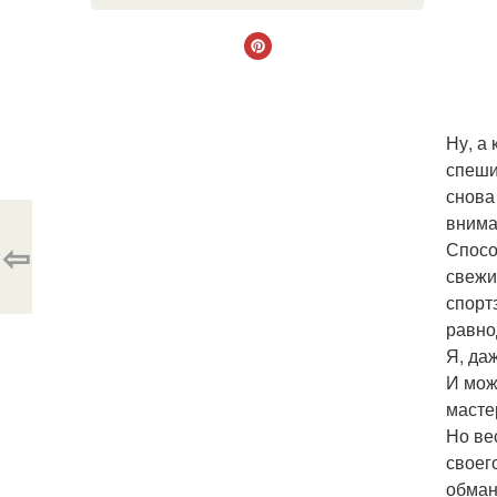
Ну, а
спеши
снова
внима
⇦
Спосо
свежи
спорт
равно
Я, да
И мож
масте
Но ве
своег
обман