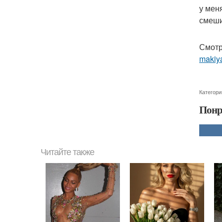
у мен
смеши
Смотр
makiya
Категори
Понр
Читайте также