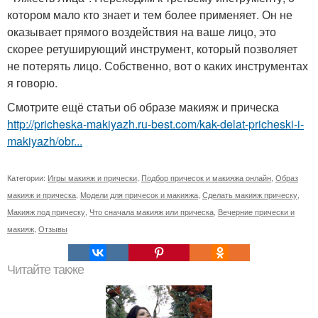
котором мало кто знает и тем более применяет. Он не
оказывает прямого воздействия на ваше лицо, это
скорее ретуширующий инструмент, который позволяет
не потерять лицо. Собственно, вот о каких инструментах
я говорю.
Смотрите ещё статьи об образе макияж и прическа
http://pricheska-makiyazh.ru-best.com/kak-delat-pricheski-i-
makiyazh/obr...
Категории:
Игры макияж и прически
,
Подбор причесок и макияжа онлайн
,
Образ
макияж и прическа
,
Модели для причесок и макияжа
,
Сделать макияж прическу
,
Макияж под прическу
,
Что сначала макияж или прическа
,
Вечерние прически и
макияж
,
Отзывы
Читайте также