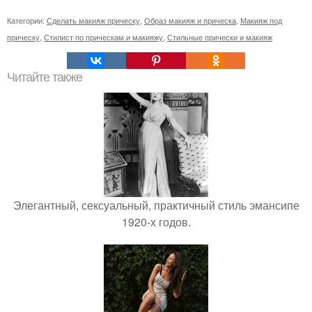
Категории:
Сделать макияж прическу
,
Образ макияж и прическа
,
Макияж под
прическу
,
Стилист по прическам и макияжу
,
Стильные прически и макияж
Читайте также
Элегантный, сексуальный, практичный стиль эмансипе
1920-х годов.