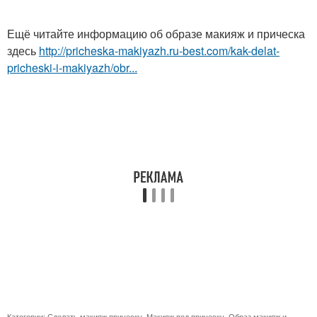
Ещё читайте информацию об образе макияж и прическа
здесь
http://pricheska-makiyazh.ru-best.com/kak-delat-
pricheski-i-makiyazh/obr...
Категории:
Сделать макияж прическу
,
Макияж под прическу
,
Образ макияж и