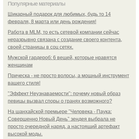
Популярные материалы
Шикарный подарок для любимых, будь то 14
февраля, 8 марта или день рождения!
Работа в MLM, то есть сетевой компании сейчас
неразрывно связана с создание своего контента,
своей страницы в соц сетях.
Мужской гардероб: 6 вещей, которые нравятся
женщинам
Прическа - не просто волосы, а мощный инструмент
вашего стиля!
"Эффект Неузнаваемости": почему новый образ
певицы вызвал споры о гранях возможного?
На шанхайской премьере "Человека - Паука:
Совершенно Новый День" зендея выбрала не
просто очередной наряд, а настоящий артефакт
высокой моды.