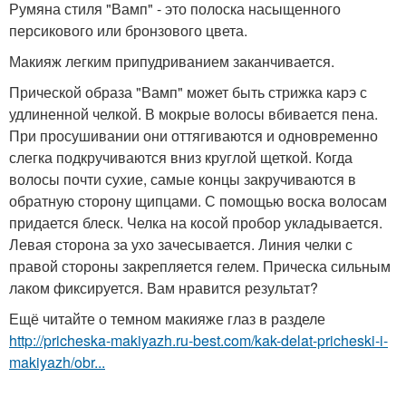
Румяна стиля "Вамп" - это полоска насыщенного
персикового или бронзового цвета.
Макияж легким припудриванием заканчивается.
Прической образа "Вамп" может быть стрижка карэ с
удлиненной челкой. В мокрые волосы вбивается пена.
При просушивании они оттягиваются и одновременно
слегка подкручиваются вниз круглой щеткой. Когда
волосы почти сухие, самые концы закручиваются в
обратную сторону щипцами. С помощью воска волосам
придается блеск. Челка на косой пробор укладывается.
Левая сторона за ухо зачесывается. Линия челки с
правой стороны закрепляется гелем. Прическа сильным
лаком фиксируется. Вам нравится результат?
Ещё читайте о темном макияже глаз в разделе
http://pricheska-makiyazh.ru-best.com/kak-delat-pricheski-i-
makiyazh/obr...