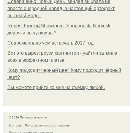
Совершенно Новый День" зендея выбрала не
просто очередной наряд, а настоящий артефакт
высокой моды.
Repost From @Showroom_Shopogolik_Noginsk
девочки выпускницы?
Современнаяв чем встречать 2017 год.
Вот это вырез: роузи хантингтон - уайтли затмила
всех в эффектном платьe.
Кому подходит черный цвет. Кому подходит чёрный
цвет?
Вы можете прийти ко мне на съемку, любой.
© 2026 Прическа и макияж
Контакты
Пользовательское соглашение
Политика конфидециальности