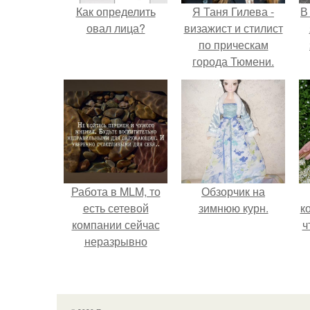
Как определить
Я Таня Гилева -
В
овал лица?
визажист и стилист
по прическам
города Тюмени.
Работа в MLM, то
Обзорчик на
есть сетевой
зимнюю курн.
к
компании сейчас
ч
неразрывно
связана с создание
своего контента,
своей страницы в
соц сетях.