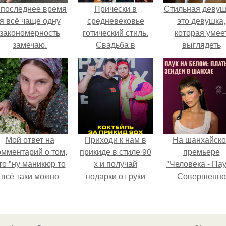
 последнее время
Прически в
Стильная девуш
я всё чаще одну
средневековье
это девушка,
закономерность
готический стиль.
которая умее
замечаю.
Свадьба в
выглядеть
готическом стиле.
привлекательн
элегантно в лю
ситуации.
Мой ответ на
Приходи к нам в
На шанхайско
омментарий о том,
прикиде в стиле 90
премьере
то "ну маникюр то
х и получай
"Человека - Пау
всё таки можно
подарки от руки
Совершенно
было бы сделать.
вверх!
Новый День"
зендея выбрала
просто очеред
наряд, а насто