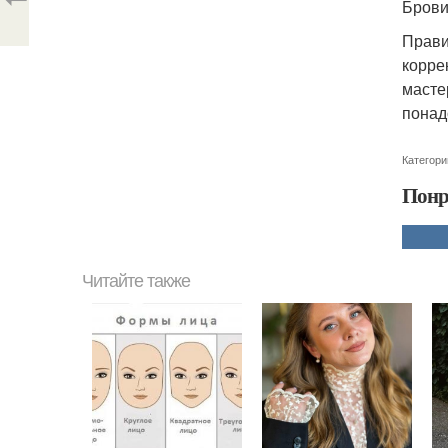
Брови
Прави
корре
масте
понадо
Категори
Понр
Читайте также