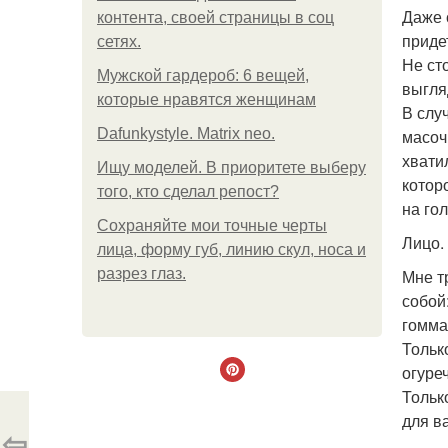
Даже 
контента, своей страницы в соц
приде
сетях.
Не ст
Мужской гардероб: 6 вещей,
выгля
которые нравятся женщинам
В слу
Dafunkystyle. Matrix neo.
масоч
хвати
Ищу моделей. В приоритете выберу
котор
того, кто сделал репост?
на го
Сохраняйте мои точные черты
Лицо.
лица, форму губ, линию скул, носа и
разрез глаз.
Мне т
собой
гоммаж
Тольк
огуре
Тольк
для в
⇦