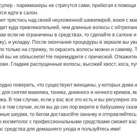
супер - парикмахеры не стригутся сами, прибегая к помощи к
тся идти в салон.
оит трястись над своей неухоженной шевелюрой, воюя с ма
дит куда привлекательней, чем длинные волосы с обтрепа
чае если не ограничены в средствах, то сделайте в салоне и
ку), и укладку. После окончания процедуры в зеркале вы уви
ло только на стрижку, то окрасить волосы можно и самому. Т
ой вы не облысеете! Не перемудрите с прической. Откажит
лове. Гладкие распущенные волосы, высокий хвост, коса, п
рудно поверить, что существуют женщины, у которых дома н
: для снятия макияжа, тоника, дневного и ночного кремов, м
а. В том случае, если у вас все это есть и вы регулярно эт
о в том случае, если вы до сих пор верите в бабушкину сказ
чные шкурки, то бегом доставатйте заначку и отправляйтесь
о косметолог с профессиональными средствами сможет вас 
ас средства для домашнего ухода и пользуйтесь ими!