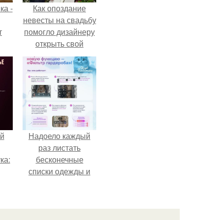
ка -
Как опоздание
невесты на свадьбу
т
помогло дизайнеру
открыть свой
о и
бренд.
бои
й
Надоело каждый
раз листать
ка:
бесконечные
списки одежды и
заново собирать
 не
любимый лук по
ной
кусочкам?
ящий