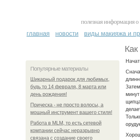
полезная информация о 
главная
новости
виды макияжа и пр
Как
Начат
Популярные материалы
Снача
длинн
Шикарный подарок для любимых,
Затем
будь то 14 февраля, 8 марта или
минут
день рождения!
щипца
Прическа - не просто волосы, а
делае
мощный инструмент вашего стиля!
Тольк
Работа в MLM, то есть сетевой
оруду
компании сейчас неразрывно
Хорош
связана с создание своего