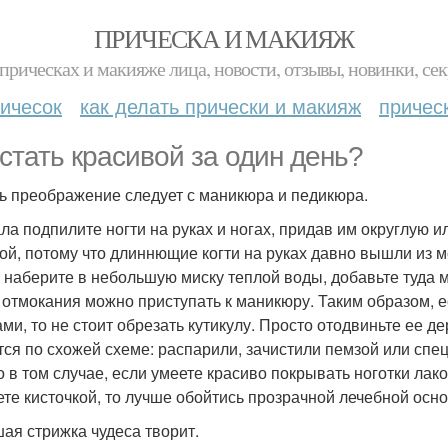
ПРИЧЕСКА И МАКИЯЖ
прическах и макияже лица, новости, отзывы, новинки, сек
ичесок
как делать прически и макияж
причес
 стать красивой за один день?
ь преображение следует с маникюра и педикюра.
ла подпилите ногти на руках и ногах, придав им округлую 
ой, потому что длиннющие когти на руках давно вышли из м
 наберите в небольшую миску теплой воды, добавьте туда 
 отмокания можно приступать к маникюру. Таким образом,
ми, то не стоит обрезать кутикулу. Просто отодвиньте ее 
тся по схожей схеме: распарили, зачистили пемзой или сп
о в том случае, если умеете красиво покрывать ноготки лако
ете кисточкой, то лучше обойтись прозрачной лечебной осно
ая стрижка чудеса творит.