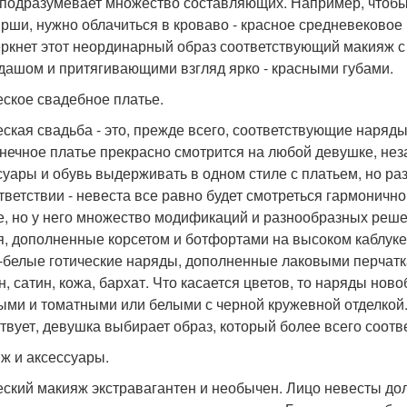
 подразумевает множество составляющих. Например, чтобы
рши, нужно облачиться в кроваво - красное средневековое
ркнет этот неординарный образ соответствующий макияж с
дашом и притягивающими взгляд ярко - красными губами.
еское свадебное платье.
еская свадьба - это, прежде всего, соответствующие наря
нечное платье прекрасно смотрится на любой девушке, неза
суары и обувь выдерживать в одном стиле с платьем, но р
тветствии - невеста все равно будет смотреться гармонично
е, но у него множество модификаций и разнообразных реше
я, дополненные корсетом и ботфортами на высоком каблуке
-белые готические наряды, дополненные лаковыми перчатка
, сатин, кожа, бархат. Что касается цветов, то наряды но
ыми и томатными или белыми с черной кружевной отделкой. 
твует, девушка выбирает образ, который более всего соотв
ж и аксессуары.
еский макияж экстравагантен и необычен. Лицо невесты дол