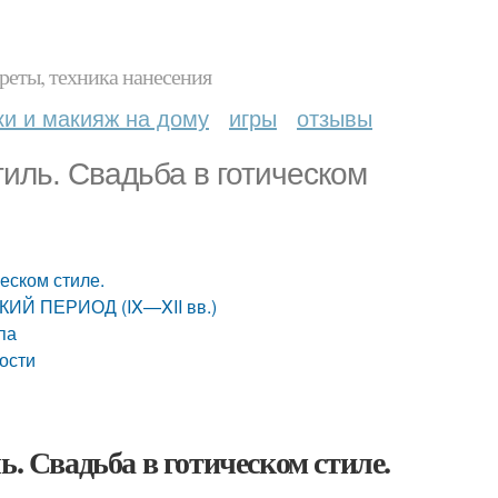
реты, техника нанесения
ки и макияж на дому
игры
отзывы
тиль. Свадьба в готическом
еском стиле.
КИЙ ПЕРИОД (IX—XII вв.)
па
ности
ь. Свадьба в готическом стиле.