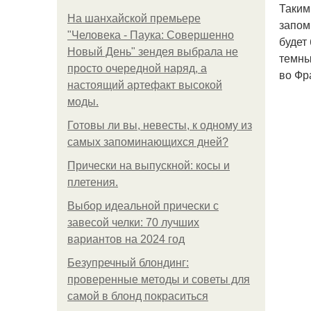
Таким
На шанхайской премьере
запом
"Человека - Паука: Совершенно
будет
Новый День" зендея выбрала не
темны
просто очередной наряд, а
во Фр
настоящий артефакт высокой
моды.
Готовы ли вы, невесты, к одному из
самых запоминающихся дней?
Прически на выпускной: косы и
плетения.
Выбор идеальной прически с
завесой челки: 70 лучших
вариантов на 2024 год
Безупречный блондинг:
проверенные методы и советы для
самой в блонд покраситься