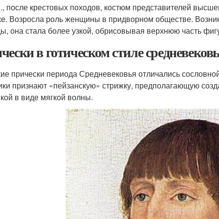
 в., после крестовых походов, костюм представителей высш
ке. Возросла роль женщины в придворном обществе. Возник
ы, она стала более узкой, обрисовывая верхнюю часть фиг
чески в готическом стиле средневековь
ие прически периода Средневековья отличались сословной
ики признают «пейзанскую» стрижку, предполагающую созда
кой в виде мягкой волны.