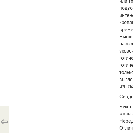
или т
подво
интен
крова
време
мыши 
разно
украс
готич
готич
тольк
выгля
изыск
Сваде
Букет
живые
⇦
Неред
Отлич