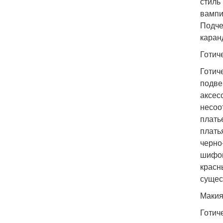
стиль
вампи
Подче
каран
Готич
Готич
подве
аксес
несоо
плать
плать
черно
шифон
красн
сущес
Макия
Готич