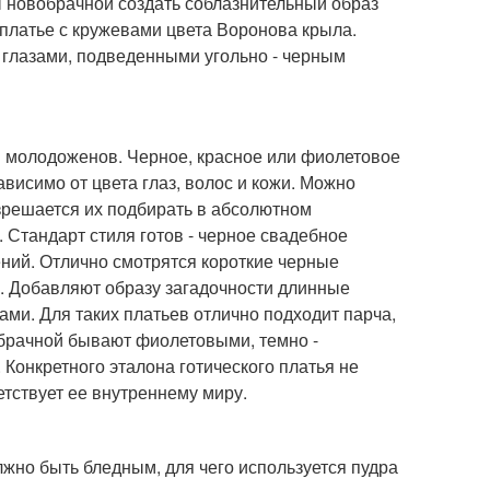
 новобрачной создать соблазнительный образ
 платье с кружевами цвета Воронова крыла.
 глазами, подведенными угольно - черным
ды молодоженов. Черное, красное или фиолетовое
висимо от цвета глаз, волос и кожи. Можно
азрешается их подбирать в абсолютном
. Стандарт стиля готов - черное свадебное
ний. Отлично смотрятся короткие черные
. Добавляют образу загадочности длинные
ми. Для таких платьев отлично подходит парча,
вобрачной бывают фиолетовыми, темно -
Конкретного эталона готического платья не
етствует ее внутреннему миру.
жно быть бледным, для чего используется пудра