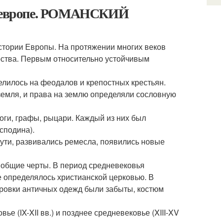
 в европе. РОМАНСКИЙ
истории Европы. На протяжении многих веков
рства. Первым относительно устойчивым
лилось на феодалов и крепостных крестьян.
 земля, и права на землю определяли сословную
оги, графы, рыцари. Каждый из них был
сподина).
пути, развивались ремесла, появились новые
 общие черты. В период средневековья
е определялось христианской церковью. В
ировки античных одежд были забыты, костюм
е (IX-XII вв.) и позднее средневековье (XIII-XV