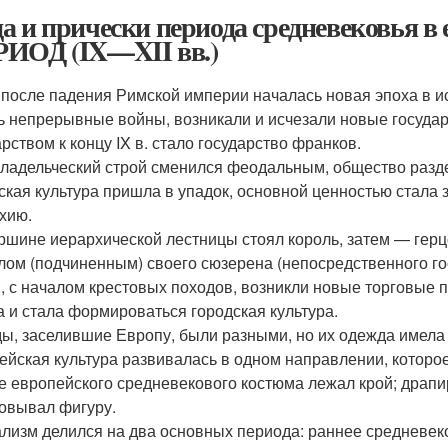
а и прически периода средневековья
ИОД (IX—XII вв.)
. после падения Римской империи началась новая эпоха в 
ь непрерывные войны, возникали и исчезали новые госуда
арством к концу IX в. стало государство франков.
ладельческий строй сменился феодальным, общество разде
ская культура пришла в упадок, основной ценностью стала
хию.
ршине иерархической лестницы стоял король, затем — герц
лом (подчиненным) своего сюзерена (непосредственного го
в., с началом крестовых походов, возникли новые торговые 
а и стала формироваться городская культура.
ы, заселившие Европу, были разными, но их одежда имела
ейская культура развивалась в одном направлении, которо
е европейского средневекового костюма лежал крой; драп
овывал фигуру.
лизм делился на два основных периода: раннее средневековь