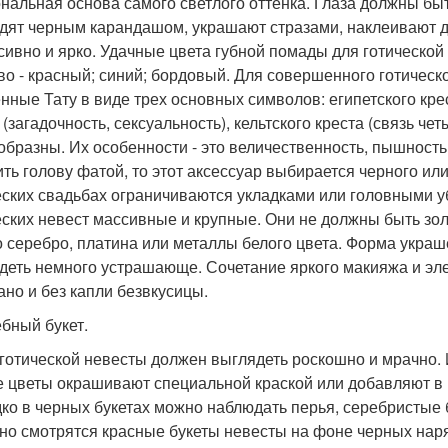
ональная основа самого светлого оттенка. Глаза должны б
дят черным карандашом, украшают стразами, наклеивают 
сивно и ярко. Удачные цвета губной помады для готической
во - красный; синий; бордовый. Для совершенного готическ
нные Тату в виде трех основных символов: египетского крес
(загадочность, сексуальность), кельтского креста (связь че
образны. Их особенности - это величественность, пышность
ить голову фатой, то этот аксессуар выбирается черного или
еских свадьбах ограничиваются укладками или головными у
еских невест массивные и крупные. Они не должны быть зол
о серебро, платина или металлы белого цвета. Форма украш
деть немного устрашающе. Сочетание яркого макияжа и эл
ано и без капли безвкусицы.
бный букет.
 готической невесты должен выглядеть роскошно и мрачно.
 цветы окрашивают специальной краской или добавляют в
ко в черных букетах можно наблюдать перья, серебристые
но смотрятся красные букеты невесты на фоне черных нар