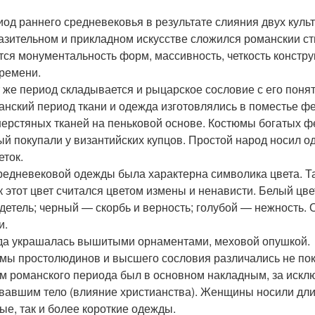
иод раннего средневековья в результате слияния двух куль
азительном и прикладном искусстве сложился романскии ст
тся монументальность форм, массивность, четкость конструк
времени.
т же период складывается и рыцарское сословие с его поняти
анский период ткани и одежда изготовлялись в поместье ф
ерстяных тканей на пеньковой основе. Костюмы богатых фе
ый покупали у византийских купцов. Простой народ носил 
еток.
редневековой одежды была характерна символика цвета. Так
ак этот цвет считался цветом измены и ненависти. Белый цв
детель; черный — скорбь и верность; голубой — нежность. 
и.
а украшалась вышитыми орнаментами, меховой опушкой.
мы простолюдинов и высшего сословия различались не покро
м романского периода был в основном накладным, за искл
вавшим тело (влияние христианства). Женщины носили дл
ые, так и более короткие одежды.