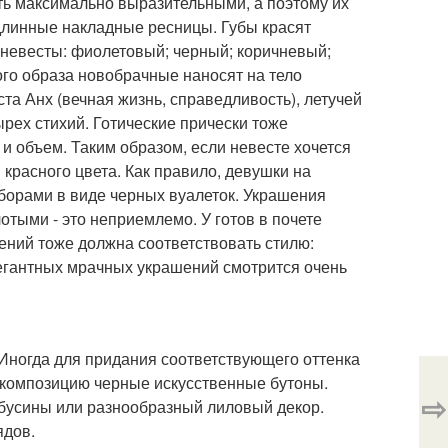
ыть максимально выразительными, а поэтому их
длинные накладные ресницы. Губы красят
 невесты: фиолетовый; черный; коричневый;
ого образа новобрачные наносят на тело
та Анх (вечная жизнь, справедливость), летучей
тырех стихий. Готические прически тоже
 и объем. Таким образом, если невесте хочется
 красного цвета. Как правило, девушки на
борами в виде черных вуалеток. Украшения
отыми - это неприемлемо. У готов в почете
ений тоже должна соответствовать стилю:
егантных мрачных украшений смотрится очень
 Иногда для придания соответствующего оттенка
 композицию черные искусственные бутоны.
⇨
 бусины или разнообразный лиловый декор.
ядов.