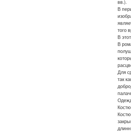
вв.).
В пер
изобр
являе
того 
В это
В ром
полуш
котор
расцв
Для с
так к
добро
палач
Одежд
Костю
Костю
закры
длинн