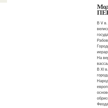
Мод
ПЕР
В V в
велис
госуд
Рабов
Город
иерар
На ве
васса
В XI 
город
Народ
европ
основ
обрис
Феода