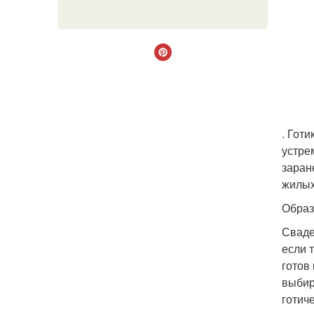
. Гот
устре
заран
жилых
Образ
Сваде
если 
готов
выбир
готич