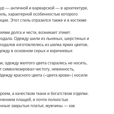
тур — античной и варварской — в архитектуре,
иль, характерной особенностью которого
ции. Этот стиль отразился также и в костюме
ями долга и чести, возникает этикет.
еодала. Одежду шили из льняных, шерстяных и
одалов изготовлялись из шелка ярких цветов,
одежду в основном серых и коричневых
, одежду желтого цвета старались не носить,
ет символизировал чистоту, невинность,
Одежду красного цвета («цвета крови») носили
ем, а качеством ткани и богатством отделки.
ючением плащей, и почти полностью
инные закрытые платья, мужчины — как