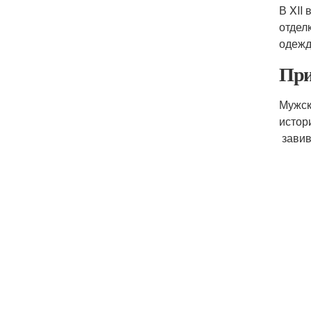
В XII
отдел
одежд
При
Мужск
истор
завив