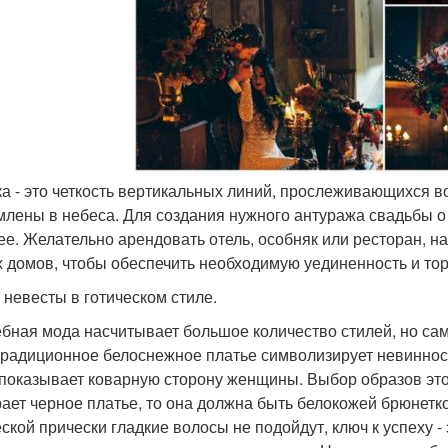
ика - это четкость вертикальных линий, прослеживающихся в
млены в небеса. Для создания нужного антуража свадьбы о
ее. Желательно арендовать отель, особняк или ресторан, н
 домов, чтобы обеспечить необходимую уединенность и то
 невесты в готическом стиле.
бная мода насчитывает большое количество стилей, но самы
традиционное белоснежное платье символизирует невинность
 показывает коварную сторону женщины. Выбор образов это
ает черное платье, то она должна быть белокожей брюнетко
еской прически гладкие волосы не подойдут, ключ к успеху -