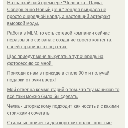
На шанхайской премьере "Человека - Паука:
Совершенно Новый День" зендея выбрала не
просто очередной наряд, а настоящий артефакт
высокой моды.
Работа в MLM, то есть сетевой компании сейчас
неразрывно связана с создание своего контента,
своей страницы в соц сетях.
Щас приедут меня выкупать а тут очередь на
фотосессию со мной.
Приходи к нам в прикиде в стиле 90 х и получай
подарки от руки вверх!
Мой ответ на комментарий о том, что "ну маникюр то
всё таки можно было бы сделать.
Челка - шторка: кому подходит, как носить и с какими
стрижками сочетать.
Стильные прически для коротких волос: простые