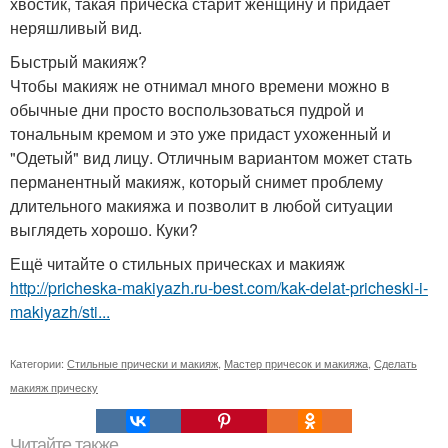
хвостик, такая прическа старит женщину и придает
неряшливый вид.
Быстрый макияж?
Чтобы макияж не отнимал много времени можно в
обычные дни просто воспользоваться пудрой и
тональным кремом и это уже придаст ухоженный и
"Одетый" вид лицу. Отличным вариантом может стать
перманентный макияж, который снимет проблему
длительного макияжа и позволит в любой ситуации
выглядеть хорошо. Куки?
Ещё читайте о стильных прическах и макияж
http://pricheska-makiyazh.ru-best.com/kak-delat-pricheski-i-
makiyazh/sti...
Категории:
Стильные прически и макияж
,
Мастер причесок и макияжа
,
Сделать
макияж прическу
Читайте также