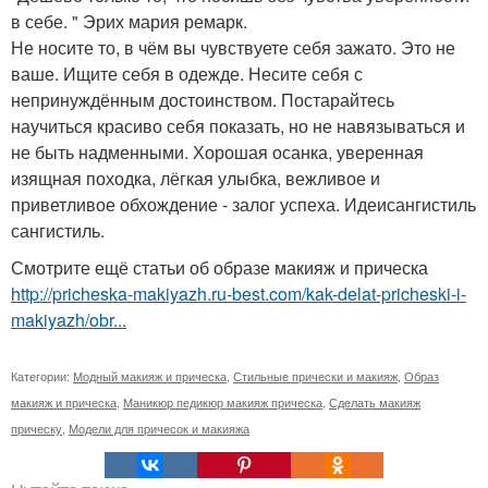
в себе. " Эрих мария ремарк.
Не носите то, в чём вы чувствуете себя зажато. Это не
ваше. Ищите себя в одежде. Несите себя с
непринуждённым достоинством. Постарайтесь
научиться красиво себя показать, но не навязываться и
не быть надменными. Хорошая осанка, уверенная
изящная походка, лёгкая улыбка, вежливое и
приветливое обхождение - залог успеха. Идеисангистиль
сангистиль.
Смотрите ещё статьи об образе макияж и прическа
http://pricheska-makiyazh.ru-best.com/kak-delat-pricheski-i-
makiyazh/obr...
Категории:
Модный макияж и прическа
,
Стильные прически и макияж
,
Образ
макияж и прическа
,
Маникюр педикюр макияж прическа
,
Сделать макияж
прическу
,
Модели для причесок и макияжа