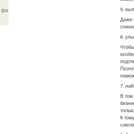
⇦
5. вы
Даже 
спино
6. ул
Чтобы
особе
подтя
Поэто
помож
7. на
В том
бизне
тольк
К том
совсе