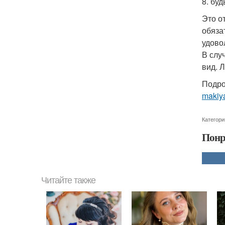
8. буд
Это о
обяза
удово
В слу
вид. 
Подро
makiy
Категори
Понр
Читайте также