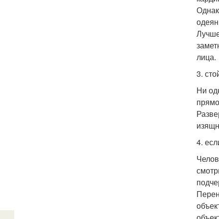
Однак
одеян
Лучше
замет
лица.
3. сто
Ни од
прямо
Разве
изящн
4. есл
Челов
смотр
подче
Перен
объек
объек