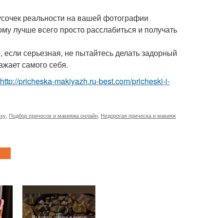
кусочек реальности на вашей фотографии
ому лучше всего просто расслабиться и получать
о, если серьезная, не пытайтесь делать задорный
ажает самого себя.
http://pricheska-makiyazh.ru-best.com/pricheski-i-
ску
,
Подбор причесок и макияжа онлайн
,
Недорогая прическа и макияж