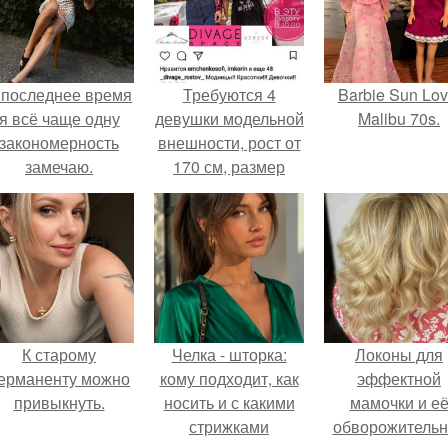
 последнее время
Требуются 4
Barbie Sun Lov
я всё чаще одну
девушки модельной
Malibu 70s.
закономерность
внешности, рост от
замечаю.
170 см, размер
одежды s.
К старому
Челка - шторка:
Локоны для
ерманенту можно
кому подходит, как
эффектной
привыкнуть.
носить и с какими
мамочки и е
стрижками
обворожительн