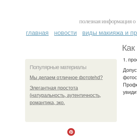
полезная информация о 
главная
новости
виды макияжа и пр
Как
1. пр
Популярные материалы
Допус
фотос
Мы делаем отличное фотоtehd?
Профе
Элегантная простота
увиди
(натуральность, аутентичность,
романтика, эко.