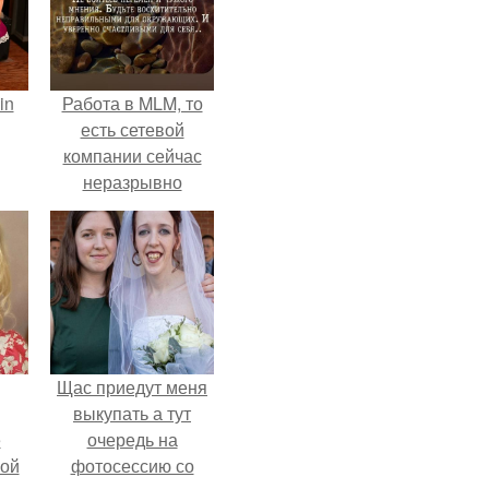
in
Работа в MLM, то
есть сетевой
компании сейчас
неразрывно
связана с создание
своего контента,
своей страницы в
соц сетях.
Щас приедут меня
выкупать а тут
ё
очередь на
ой
фотосессию со