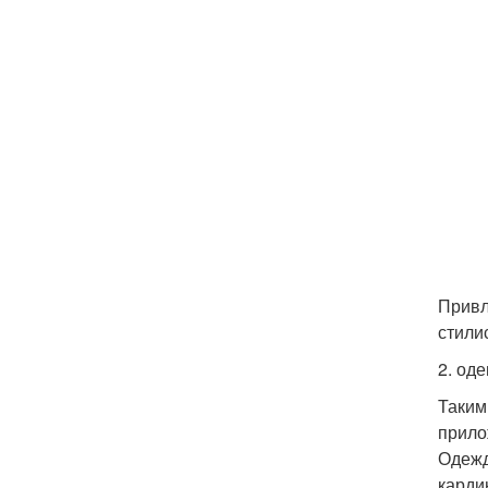
Привл
стилис
2. оде
Таким
прило
Одежд
карди