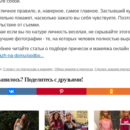
ьте собой.
тличное правило, и, наверное, самое главное. Застывший 
тельно покажет, насколько зажато вы себя чувствуете. Поэт
льствие от съемки.
чае если вы по натуре личность веселая, не скрывайте этог
Лучшие фотографии - те, на которых человек полностью выр
бнее читайте статьи о подборе причесок и макияжа онлайн
azh-na-domu/podbo...
и:
Стилист по прическам и макияжу
,
Образ макияж и прическа
,
Сделать макияж приче
авилось? Поделитесь с друзьями!