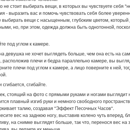
о не стоит выбирать вещи, в которых вы чувствуете себя "н
ия - выразить вас и помочь чувствовать себя более уверенно
 выбирать вещи с насыщенным, глубоким цветом, который
ными, но, при этом, одежда должна быть однотонной, поско
йте под углом к камере.
на девушка не хочет выглядеть больше, чем она есть на сам
, расположив плечи и бедра параллельно камере, вы выгляд
рните плечи под углом к камере, а лицо поверните к ней, то
ой.
и сгибается, сгибайте.
ек, стоящий на фото с прямыми руками и ногами выглядит 
ится плавный изгиб руки и немного свободного пространст
ркивает талию, создавая "Эффект Песочных Часов".
есите вес на заднюю ногу, выставив колено чуть вперед, бл
тиву, на снимке выглядят больше, так что, перенося вес на
тива, вы делаете их меньше.