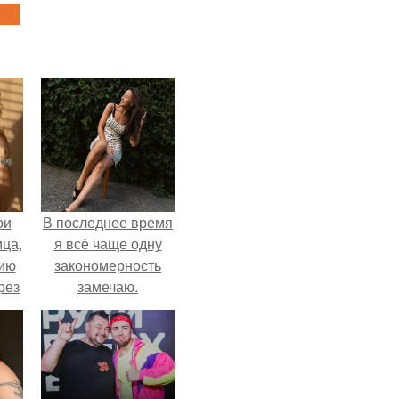
ои
В последнее время
ца,
я всё чаще одну
нию
закономерность
рез
замечаю.