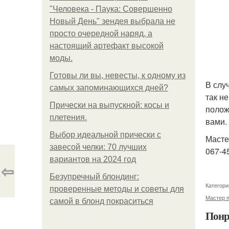
"Человека - Паука: Совершенно
Новый День" зендея выбрала не
просто очередной наряд, а
настоящий артефакт высокой
моды.
Готовы ли вы, невесты, к одному из
В слу
самых запоминающихся дней?
так н
Прически на выпускной: косы и
полож
плетения.
вами.
Выбор идеальной прически с
Масте
завесой челки: 70 лучших
067-45
вариантов на 2024 год
⇦
Безупречный блондинг:
Категори
проверенные методы и советы для
Мастер 
самой в блонд покраситься
Понр