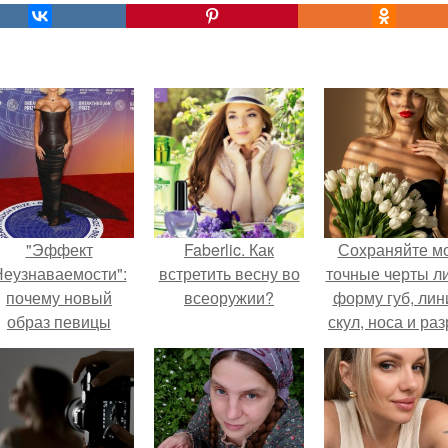
"Эффект
Faberlic. Как
Сохраняйте м
еузнаваемости":
встретить весну во
точные черты ли
почему новый
всеоружии?
форму губ, ли
образ певицы
скул, носа и раз
вызвал споры о
глаз.
гранях
возможного?