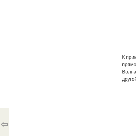
К при
прямо
Волна
друго
⇦