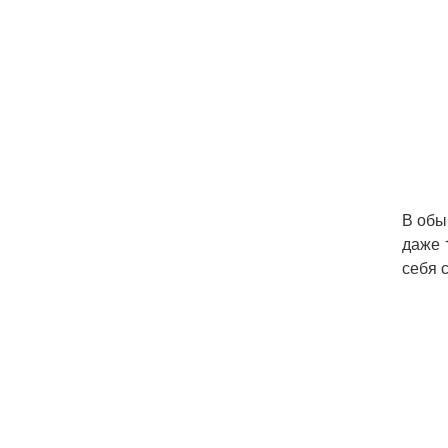
В обы
даже 
себя 