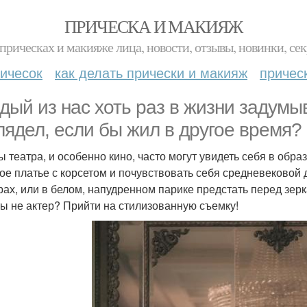
ПРИЧЕСКА И МАКИЯЖ
прическах и макияже лица, новости, отзывы, новинки, сек
ичесок
как делать прически и макияж
причес
дый из нас хоть раз в жизни задумыв
лядел, если бы жил в другое время?
ы театра, и особенно кино, часто могут увидеть себя в об
ое платье с корсетом и почувствовать себя средневековой 
рах, или в белом, напудренном парике предстать перед зерк
ты не актер? Прийти на стилизованную съемку!