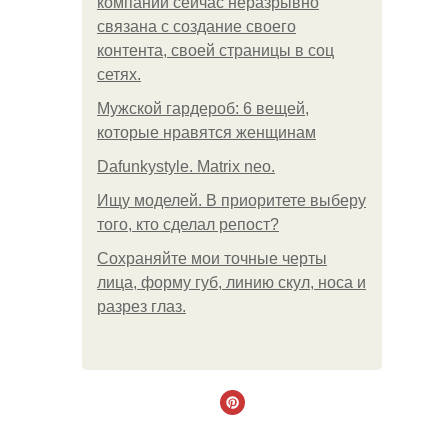
компании сейчас неразрывно
связана с создание своего
контента, своей страницы в соц
сетях.
Мужской гардероб: 6 вещей,
которые нравятся женщинам
Dafunkystyle. Matrix neo.
Ищу моделей. В приоритете выберу
того, кто сделал репост?
Сохраняйте мои точные черты
лица, форму губ, линию скул, носа и
разрез глаз.