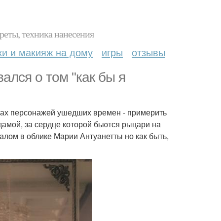
реты, техника нанесения
ки и макияж на дому
игры
отзывы
ался о том "как бы я
разах персонажей ушедших времен - примерить
дамой, за сердце которой бьются рыцари на
алом в облике Марии Антуанетты но как быть,