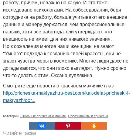
работу, причем, неважно на какую. И это тоже
исследовано психологами. На собеседовании, беря
сотрудника на работу, больше учитывают его внешние
данные и манеру держаться, чем профессиональные
навыки, хотя все работодатели утверждают, что
внешность не имеет для них никакого значения.
Но к сожаления многие наши женщины не знают
"Умного" подхода к созданию своей красоты, они не
знают чувства меры в косметике. Многие люди даже не
догадываются, что они плохо выглядят. Нужно срочно
что-то делать с этим. Оксана дуплякина.
Смотрите ещё новости о красивом макияже глаз
http://pricheska-makiyazh.ru-best.com/kak-delat-pricheski-i-
makiyazh/obr...
Категории:
Стильные прически и макияж
,
Образ макияж и прическа
Читайте также