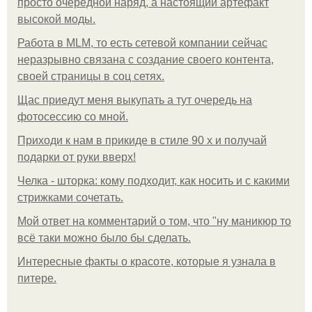
просто очередной наряд, а настоящий артефакт
высокой моды.
Работа в MLM, то есть сетевой компании сейчас
неразрывно связана с создание своего контента,
своей страницы в соц сетях.
Щас приедут меня выкупать а тут очередь на
фотосессию со мной.
Приходи к нам в прикиде в стиле 90 х и получай
подарки от руки вверх!
Челка - шторка: кому подходит, как носить и с какими
стрижками сочетать.
Мой ответ на комментарий о том, что "ну маникюр то
всё таки можно было бы сделать.
Интересные факты о красоте, которые я узнала в
питере.