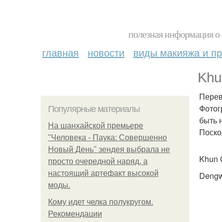
полезная информация о 
главная
новости
виды макияжа и пр
Khu
Перев
Фотог
Популярные материалы
быть 
На шанхайской премьере
Поско
"Человека - Паука: Совершенно
Новый День" зендея выбрала не
Khun 
просто очередной наряд, а
настоящий артефакт высокой
Dengw
моды.
Кому идет челка полукругом.
Рекомендации