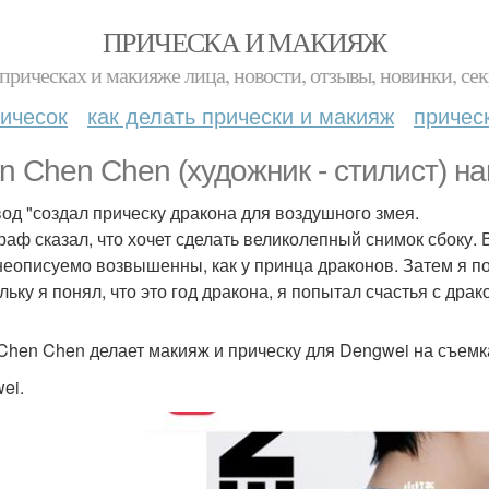
ПРИЧЕСКА И МАКИЯЖ
прическах и макияже лица, новости, отзывы, новинки, сек
ичесок
как делать прически и макияж
причес
n Chen Chen (художник - стилист) на
од "создал прическу дракона для воздушного змея.
раф сказал, что хочет сделать великолепный снимок сбоку. 
неописуемо возвышенны, как у принца драконов. Затем я п
льку я понял, что это год дракона, я попытал счастья с дра
Chen Chen делает макияж и прическу для Dengwei на съемках
ei.