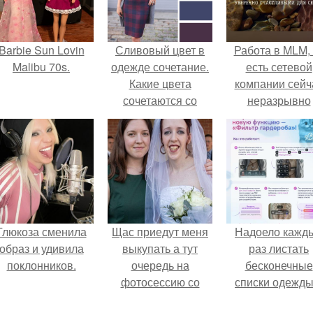
Barbie Sun Lovin
Сливовый цвет в
Работа в MLM, 
Malibu 70s.
одежде сочетание.
есть сетевой
Какие цвета
компании сейч
сочетаются со
неразрывно
сливовым
связана с созда
своего контент
своей страниц
соц сетях.
Глюкоза сменила
Щас приедут меня
Надоело кажд
образ и удивила
выкупать а тут
раз листать
поклонников.
очередь на
бесконечные
фотосессию со
списки одежды
мной.
заново собира