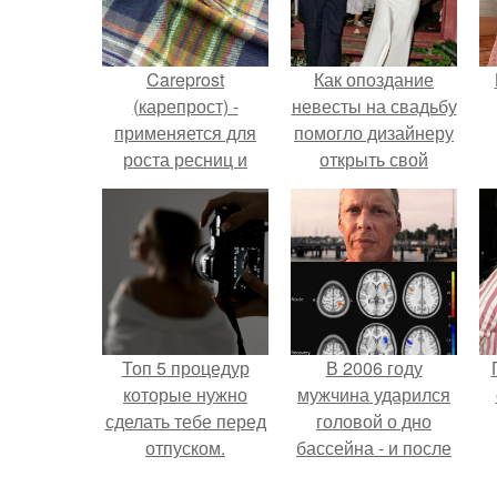
Careprost
Как опоздание
(карепрост) -
невесты на свадьбу
применяется для
помогло дизайнеру
роста ресниц и
открыть свой
бровей.
бренд.
Топ 5 процедур
В 2006 году
которые нужно
мужчина ударился
сделать тебе перед
головой о дно
отпуском.
бассейна - и после
этого его жизнь