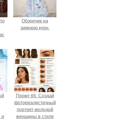
то
Обзорчик на
зимнюю курн.
ас
ние
а,
ы в
ый
Промт 65. Создай
фотореалистичный
портрет молодой
 и
женщины в стиле
ть
бьюти - гайда 2026