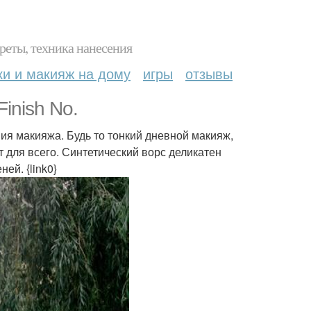
реты, техника нанесения
ки и макияж на дому
игры
отзывы
inish No.
ия макияжа. Будь то тонкий дневной макияж,
т для всего. Синтетический ворс деликатен
ей. {link0}