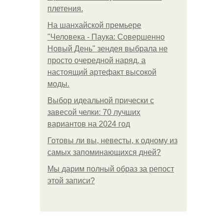
плетения.
На шанхайской премьере
"Человека - Паука: Совершенно
Новый День" зендея выбрала не
просто очередной наряд, а
настоящий артефакт высокой
моды.
Выбор идеальной прически с
завесой челки: 70 лучших
вариантов на 2024 год
Готовы ли вы, невесты, к одному из
самых запоминающихся дней?
Мы дарим полный образ за репост
этой записи?