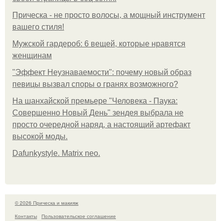
Прическа - не просто волосы, а мощный инструмент
вашего стиля!
Мужской гардероб: 6 вещей, которые нравятся
женщинам
"Эффект Неузнаваемости": почему новый образ
певицы вызвал споры о гранях возможного?
На шанхайской премьере "Человека - Паука:
Совершенно Новый День" зендея выбрала не
просто очередной наряд, а настоящий артефакт
высокой моды.
Dafunkystyle. Matrix neo.
© 2026 Прическа и макияж
Контакты
Пользовательское соглашение