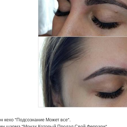
он кехо "Подсознание Может все".
бин шарма "Монах Который Продал Свой Феррари".