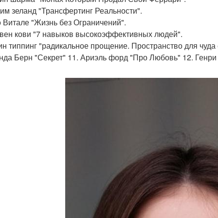
дим зеланд "Трансфертинг Реальности".
о Витале "Жизнь без Ограничений".
ивен кови "7 навыков высокоэффективных людей".
лин типпинг "радикальное прощение. Пространство для чуда
онда Берн "Секрет" 11. Ариэль форд "Про Любовь" 12. Генр