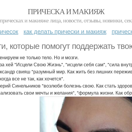
ПРИЧЕСКА И МАКИЯЖ
прическах и макияже лица, новости, отзывы, новинки, сек
ичесок
как делать прически и макияж
причес
ги, которые помогут поддержать тв
енируем не только тело. Но и мозги.
иза хей "Исцели Свою Жизнь", "исцели себя сам", "сила внутр
ександр свияш "разумный мир. Как жить без лишних пережива
когда все не так, как хочется".
лерий Синельников "возлюби болезнь свою. Как стать здоро
еализовать свои мечты и желания", "формула жизни. Как обр