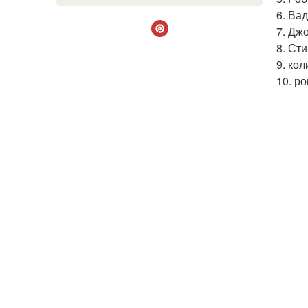
6. Ва
7. Дж
8. Ст
9. ко
10. р