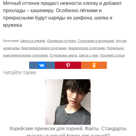
Мятный оттенок придаст нежности хлопку и добавит
прохлады – кашемиру. Особенно лёгкими и
прекрасными будут наряды их шифона, шелка и
кружева.
Категории:
Цветы в одежде
,
Основные оттенки
,
Сочетание в интерьере
,
Крутая
шпаргалка
,
Комплементарное сочетание
,
Аналогичное сочетание
,
Раздельно-
комплементарное сочетание
,
Отдельные цвета
,
Цвета с чем
,
Похожие статьи
Читайте также
Корейские прически для парней. Факты. Стандарты
красоты в южной Корее для парней?