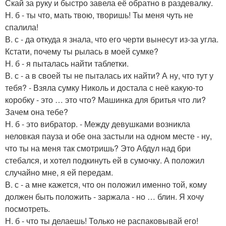
Скай за руку и быстро завела её обратно в раздевалку.
Н. б - ты что, мать твою, творишь! Ты меня чуть не
спалила!
В. с - да откуда я знала, что его черти вынесут из-за угла.
Кстати, почему ты рылась в моей сумке?
Н. б - я пыталась найти таблетки.
В. с - а в своей ты не пыталась их найти? А ну, что тут у
тебя? - Взяла сумку Николь и достала с неё какую-то
коробку - это … это что? Машинка для бритья что ли?
Зачем она тебе?
Н. б - это вибратор. - Между девушками возникла
неловкая пауза и обе она застыли на одном месте - ну,
что ты на меня так смотришь? Это Абдул над бри
стебался, и хотел подкинуть ей в сумочку. А положил
случайно мне, я ей передам.
В. с - а мне кажется, что он положил именно той, кому
должен быть положить - заржала - но … блин. Я хочу
посмотреть.
Н. б - что ты делаешь! Только не распаковывай его!