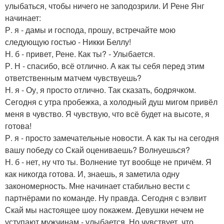
улыбаться, чтобы ничего не заподозрили. И Рене Янг
начинает:
Р. я - дамы и господа, прошу, встречайте мою
следующую гостью - Никки Беллу!
Н. б - привет, Рене. Как ты? - Улыбается.
Р. Н - спасибо, всё отлично. А как ты себя перед этим
ответственным матчем чувствуешь?
Н. я - Оу, я просто отлично. Так сказать, бодрячком.
Сегодня с утра пробежка, а холодный душ мигом привёл
меня в чувство. Я чувствую, что всё будет на высоте, я
готова!
Р. я - просто замечательные новости. А как ты на сегодня
вашу победу со Скай оцениваешь? Волнуешься?
Н. б - нет, ну что ты. Волнение тут вообще не причём. Я
как никогда готова. И, знаешь, я заметила одну
закономерность. Мне начинает стабильно вести с
партнёрами по команде. Ну правда. Сегодня с вэлвит
Скай мы настоящее шоу покажем. Девушки нечем не
уступают мужчинам - улыбается. Но чувствует, что