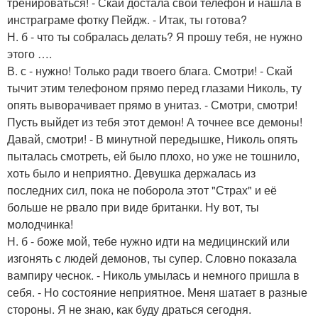
тренироваться! - Скай достала свой телефон и нашла в
инстраграме фотку Пейдж. - Итак, ты готова?
Н. б - что ты собралась делать? Я прошу тебя, не нужно
этого ….
В. с - нужно! Только ради твоего блага. Смотри! - Скай
тычит этим телефоном прямо перед глазами Николь, ту
опять выворачивает прямо в унитаз. - Смотри, смотри!
Пусть выйдет из тебя этот демон! А точнее все демоны!
Давай, смотри! - В минутной передышке, Николь опять
пыталась смотреть, ей было плохо, но уже не тошнило,
хоть было и неприятно. Девушка держалась из
последних сил, пока не поборола этот "Страх" и её
больше не рвало при виде британки. Ну вот, ты
молодчинка!
Н. б - боже мой, тебе нужно идти на медицинский или
изгонять с людей демонов, ты супер. Словно показала
вампиру чеснок. - Николь умылась и немного пришла в
себя. - Но состояние неприятное. Меня шатает в разные
стороны. Я не знаю, как буду драться сегодня.