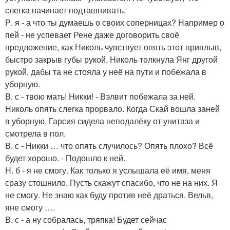
слегка начинает подташнивать.
Р. я - а что ты думаешь о своих соперницах? Например о
пей - не успевает Рене даже договорить своё
предложение, как Николь чувствует опять этот приплыв,
быстро закрыв губы рукой. Николь толкнула Янг другой
рукой, дабы та не стояла у неё на пути и побежала в
уборную.
В. с - твою мать! Никки! - Вэлвит побежала за ней.
Николь опять слегка прорвало. Когда Скай вошла заней
в уборную, Гарсия сидела неподалёку от унитаза и
смотрела в пол.
В. с - Никки … что опять случилось? Опять плохо? Всё
будет хорошо. - Подошло к ней.
Н. б - я не смогу. Как только я услышала её имя, меня
сразу стошнило. Пусть скажут спасибо, что не на них. Я
не смогу. Не знаю как буду против неё драться. Вельв,
яне смогу ….
В. с - а ну собралась, тряпка! Будет сейчас