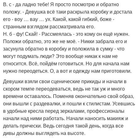
В. с - да ладно тебе! Я просто посмотрю и обратно
положу. - Девушка всё таки раскрыла коробку и достала
его - воу … вау … ух. Какой, какой гибкий, боже -
странным взглядом рассматривала его.
Н. б - фу! Скай! - Рассмеялась - это кому он ещё нужен.
Положи обратно, это же не моё. - Никки забрала его и
засунула обратно в коробку и положила в сумку - что
могут подумать люди? Это вообще никак к нам не
относится. Всё, пойдём готовиться. Но для начала нам
нужно переодеться. О, а вот и одежду нам приготовили.
Девушки взяли свои сценические прикиды и начали в
скором темпе переодеваться, ведь не так уж и много
времени оставалось. Поменяв окончательно свой образ,
они вышли с раздевалки, и пошли к стилистам. Усевшись
в удобные кресла перед зеркалами, профессионалы
начали над ними работать. Начали наносить макияж и
делать прически. Ведь сегодня такой день, когда все
дивы должны выглядеть на высоте.