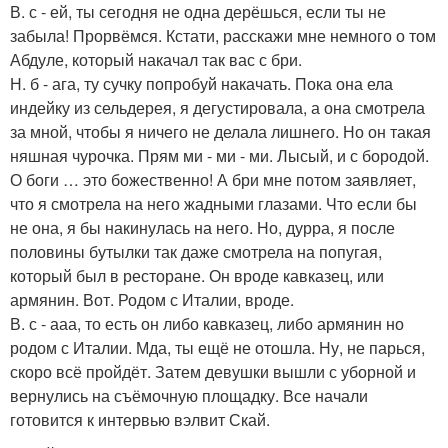
В. с - ей, ты сегодня не одна дерёшься, если ты не
забыла! Прорвёмся. Кстати, расскажи мне немного о том
Абдуле, который накачал так вас с бри.
Н. б - ага, ту сучку попробуй накачать. Пока она ела
индейку из сельдерея, я дегустировала, а она смотрела
за мной, чтобы я ничего не делала лишнего. Но он такая
няшная чурочка. Прям ми - ми - ми. Лысый, и с бородой.
О боги … это божественно! А бри мне потом заявляет,
что я смотрела на него жадными глазами. Что если бы
не она, я бы накинулась на него. Но, дурра, я после
половины бутылки так даже смотрела на попугая,
который был в ресторане. Он вроде кавказец, или
армянин. Вот. Родом с Италии, вроде.
В. с - ааа, то есть он либо кавказец, либо армянин но
родом с Италии. Мда, ты ещё не отошла. Ну, не парься,
скоро всё пройдёт. Затем девушки вышли с уборной и
вернулись на съёмочную площадку. Все начали
готовится к интервью вэлвит Скай.