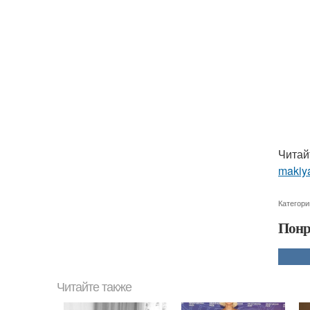
Читай
makiya
Категори
Понр
Читайте также