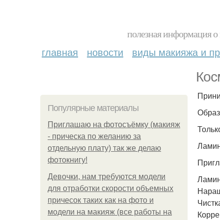
полезная информация о 
главная
новости
виды макияжа и пр
Кос
Прини
Популярные материалы
Образ
Приглашаю на фотосъёмку (макияж
Тольк
- прическа по желанию за
Ламин
отдельную плату) так же делаю
фотокнигу!
Пригл
Девочки, нам требуются модели
Ламин
для отработки скорости объемных
Наращ
причесок таких как на фото и
Чистка
модели на макияж (все работы на
Корре