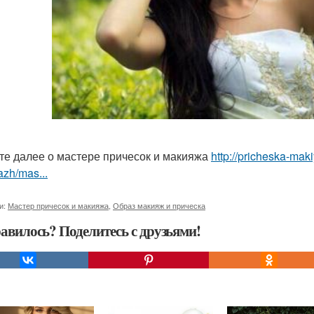
те далее о мастере причесок и макияжа
http://pricheska-maki
zh/mas...
и:
Мастер причесок и макияжа
,
Образ макияж и прическа
авилось? Поделитесь с друзьями!