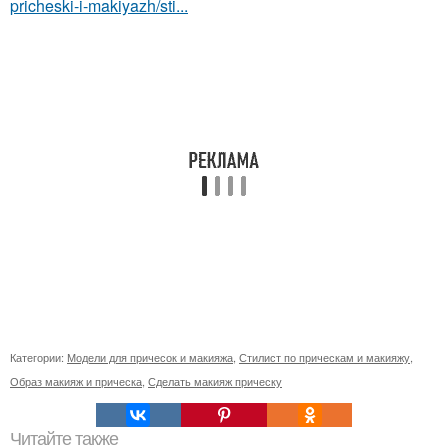
pricheski-i-makiyazh/sti...
Категории:
Модели для причесок и макияжа
,
Стилист по прическам и макияжу
,
Образ макияж и прическа
,
Сделать макияж прическу
Читайте также