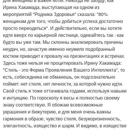
для женщины в важен МЛМ. Никогда не забуду, как
Ирина Хакамада, выступающая на одном из
мероприятий "Родника Здоровья" сказала: "80%
женщинам для того, чтобы добиться успеха достаточно
просто переодеться". И действительно, если вы хотите
идти вверх по карьерной лестнице, одевайтесь так - как
будто вы уже там. Мы склонны анализировать причины
неудач, но, зачастую именно неумело подобранный
костюм приводит к провалу на презентациях и встречах.
Здесь тоже нельзя не процитировать Ирину Хакамада:
"Стиль - это Форма Проявления Вашего Интеллекта", то
есть, собеседника не обманешь, он подсознательно
поймет: нет стиля, нет личности, за которой нужно идти.
Свой стиль я тоже оттачивала годами, используя навыки
и интуицию. По гороскопу я весы и полностью своему
знаку соответствую. Я обожаю всевозможные
украшения и бижутерию, и для меня очень важны
гармония в образе, чувство стиля, безукоризненность,
элегантность, изящество и шарм. И видимо, в изяществе