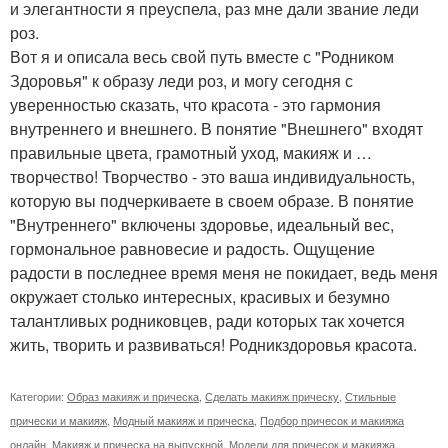
и элегантности я преуспела, раз мне дали звание леди
роз.
Вот я и описала весь свой путь вместе с "Родником
Здоровья" к образу леди роз, и могу сегодня с
уверенностью сказать, что красота - это гармония
внутреннего и внешнего. В понятие "Внешнего" входят
правильные цвета, грамотный уход, макияж и …
творчество! Творчество - это ваша индивидуальность,
которую вы подчеркиваете в своем образе. В понятие
"Внутреннего" включены здоровье, идеальный вес,
гормональное равновесие и радость. Ощущение
радости в последнее время меня не покидает, ведь меня
окружает столько интересных, красивых и безумно
талантливых родниковцев, ради которых так хочется
жить, творить и развиваться! Родникздоровья красота.
Категории:
Образ макияж и прическа
,
Сделать макияж прическу
,
Стильные
прически и макияж
,
Модный макияж и прическа
,
Подбор причесок и макияжа
онлайн
,
Макияж и прическа на выпускной
,
Модели для причесок и макияжа
,