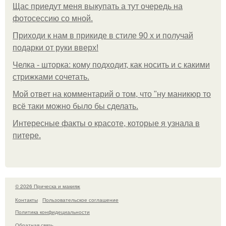
Щас приедут меня выкупать а тут очередь на
фотосессию со мной.
Приходи к нам в прикиде в стиле 90 х и получай
подарки от руки вверх!
Челка - шторка: кому подходит, как носить и с какими
стрижками сочетать.
Мой ответ на комментарий о том, что "ну маникюр то
всё таки можно было бы сделать.
Интересные факты о красоте, которые я узнала в
питере.
© 2026 Прическа и макияж
Контакты
Пользовательское соглашение
Политика конфидециальности
Обратная связь