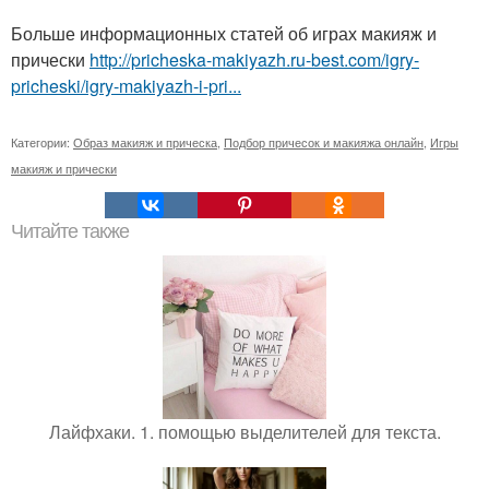
Больше информационных статей об играх макияж и
прически
http://pricheska-makiyazh.ru-best.com/igry-
pricheski/igry-makiyazh-i-pri...
Категории:
Образ макияж и прическа
,
Подбор причесок и макияжа онлайн
,
Игры
макияж и прически
Читайте также
Лайфхаки. 1. помощью выделителей для текста.