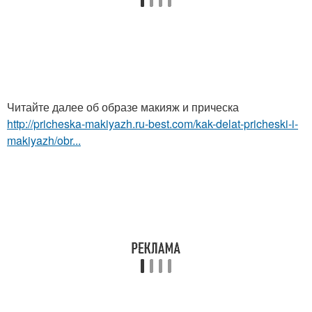
Читайте далее об образе макияж и прическа
http://pricheska-makiyazh.ru-best.com/kak-delat-pricheski-i-
makiyazh/obr...