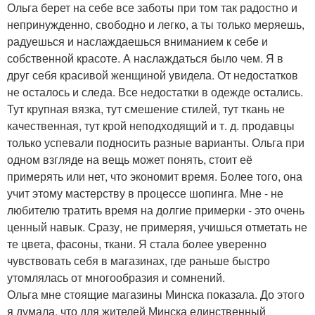
Ольга берет на себе все заботы при том так радостно и
непринужденно, свободно и легко, а ты только меряешь,
радуешься и наслаждаешься вниманием к себе и
собственной красоте. А наслаждаться было чем. Я в
друг себя красивой женщиной увидела. От недостатков
не осталось и следа. Все недостатки в одежде остались.
Тут крупная вязка, тут смешение стилей, тут ткань не
качественная, тут крой неподходящий и т. д. продавцы
только успевали подносить разные варианты. Ольга при
одном взгляде на вещь может понять, стоит её
примерять или нет, что экономит время. Более того, она
учит этому мастерству в процессе шопинга. Мне - не
любителю тратить время на долгие примерки - это очень
ценный навык. Сразу, не примеряя, учишься отметать не
те цвета, фасоны, ткани. Я стала более уверенно
чувствовать себя в магазинах, где раньше быстро
утомлялась от многообразия и сомнений.
Ольга мне стоящие магазины Минска показала. До этого
я думала, что для жителей Минска единственный