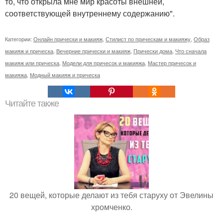
то, что открыла мне мир красоты внешней,
соответствующей внутреннему содержанию".
Категории:
Онлайн прически и макияж
,
Стилист по прическам и макияжу
,
Образ
макияж и прическа
,
Вечерние прически и макияж
,
Прически дома
,
Что сначала
макияж или прическа
,
Модели для причесок и макияжа
,
Мастер причесок и
макияжа
,
Модный макияж и прическа
Читайте также
20 вещей, которые делают из тебя старуху от Эвелины
хромченко.