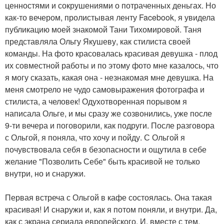
ценностями и сокрушениями о потраченных деньгах. Но
как-то вечером, пролистывая ленту Facebook, я увидела
публикацию моей знакомой Тани Тихомировой. Таня
представляла Ольгу Якушеву, как стилиста своей
команды. На фото красовалась красивая девушка - плод
их совместной работы и по этому фото мне казалось, что
я могу сказать, какая она - незнакомая мне девушка. На
меня смотрело не чудо самовыражения фотографа и
стилиста, а человек! Одухотворенная порывом я
написала Ольге, и мы сразу же созвонились, уже после
9-ти вечера и поговорили, как подруги. После разговора
с Ольгой, я поняла, что хочу и пойду. С Ольгой я
почувствовала себя в безопасности и ощутила в себе
желание "Позволить Себе" быть красивой не только
внутри, но и снаружи.
Первая встреча с Ольгой в кафе состоялась. Она такая
красивая! И снаружи и, как я потом поняли, и внутри. Да,
как с экрана сериала европейского. И, вместе с тем,