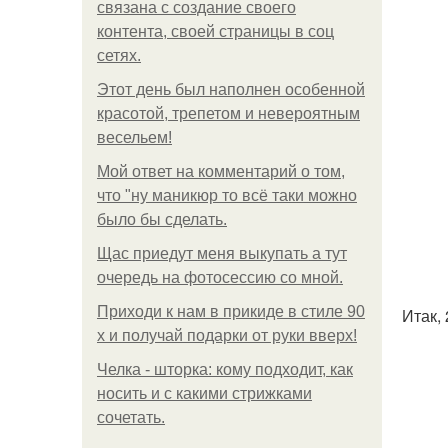
связана с создание своего
контента, своей страницы в соц
сетях.
Этот день был наполнен особенной
красотой, трепетом и невероятным
весельем!
Мой ответ на комментарий о том,
что "ну маникюр то всё таки можно
было бы сделать.
Щас приедут меня выкупать а тут
очередь на фотосессию со мной.
Приходи к нам в прикиде в стиле 90
Итак, 
х и получай подарки от руки вверх!
Челка - шторка: кому подходит, как
носить и с какими стрижками
сочетать.