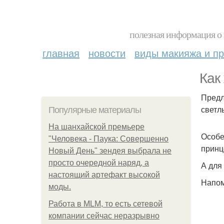
полезная информация о 
главная
новости
виды макияжа и пр
Как
Предл
светл
Популярные материалы
На шанхайской премьере
Особе
"Человека - Паука: Совершенно
принц
Новый День" зендея выбрала не
просто очередной наряд, а
А для
настоящий артефакт высокой
Напом
моды.
Работа в MLM, то есть сетевой
компании сейчас неразрывно