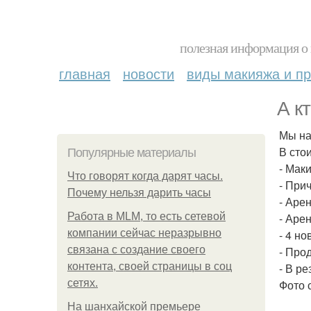
полезная информация о 
главная
новости
виды макияжа и пр
А к
Мы на
В сто
Популярные материалы
- Мак
Что говорят когда дарят часы.
- Прич
Почему нельзя дарить часы
- Аре
Работа в MLM, то есть сетевой
- Аре
компании сейчас неразрывно
- 4 н
связана с создание своего
- Про
контента, своей страницы в соц
- В р
сетях.
Фото 
На шанхайской премьере