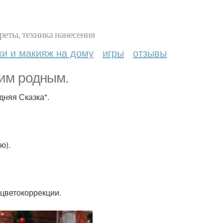
реты, техника нанесения
ки и макияж на дому
игры
отзывы
оим родным.
дняя Сказка".
ю).
 цветокоррекции.