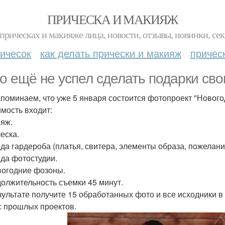
ПРИЧЕСКА И МАКИЯЖ
прическах и макияже лица, новости, отзывы, новинки, сек
ичесок
как делать прически и макияж
причес
то ещё не успел сделать подарки св
поминаем, что уже 5 января состоится фотопроект "Нового
имость входит:
ияж.
еска.
нда гардероба (платья, свитера, элементы образа, пожелани
нда фотостудии.
овогодние фозоны.
должительность съемки 45 минут.
езультате получите 15 обработанных фото и все исходники в
с прошлых проектов.