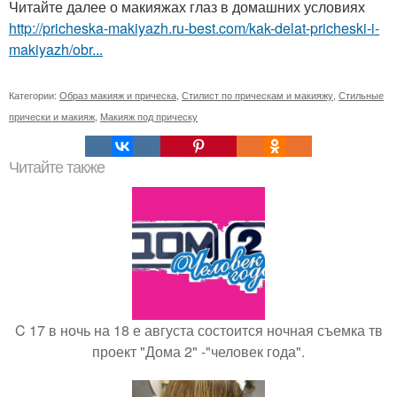
Читайте далее о макияжах глаз в домашних условиях
http://pricheska-makiyazh.ru-best.com/kak-delat-pricheski-i-
makiyazh/obr...
Категории:
Образ макияж и прическа
,
Стилист по прическам и макияжу
,
Стильные
прически и макияж
,
Макияж под прическу
Читайте также
C 17 в ночь на 18 е августа состоится ночная съемка тв
проект "Дома 2" -"человек года".