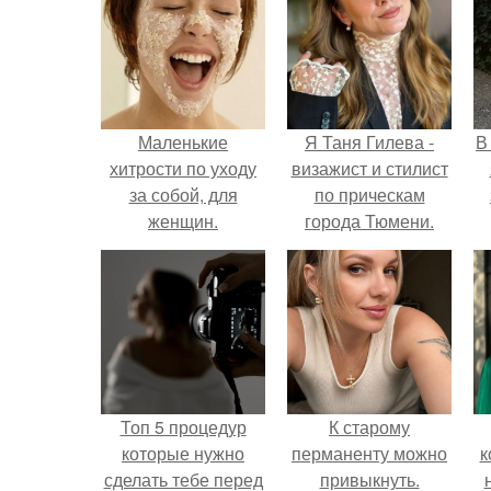
Маленькие
Я Таня Гилева -
В
хитрости по уходу
визажист и стилист
за собой, для
по прическам
женщин.
города Тюмени.
Топ 5 процедур
К старому
которые нужно
перманенту можно
к
сделать тебе перед
привыкнуть.