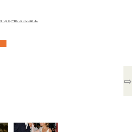
стер причесок и макияжа
⇨