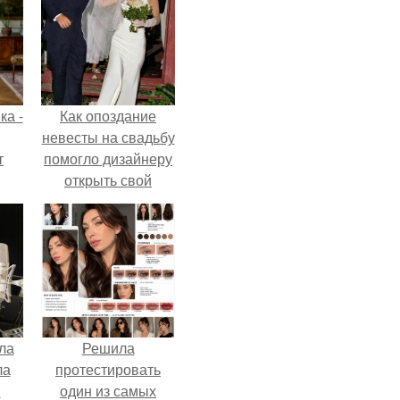
ка -
Как опоздание
невесты на свадьбу
т
помогло дизайнеру
открыть свой
о и
бренд.
бои
ла
Решила
ла
протестировать
.
один из самых