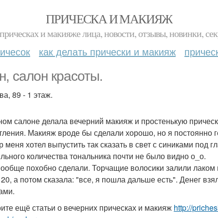
ПРИЧЕСКА И МАКИЯЖ
прическах и макияже лица, новости, отзывы, новинки, сек
ичесок
как делать прически и макияж
причес
н, салон красоты.
а, 89 - 1 этаж.
ном салоне делала вечерний макияж и простенькую прическу 
тления. Макияж вроде бы сделали хорошо, но я постоянно го
р меня хотел выпустить так сказать в свет с синиками под 
ильного количества тональника почти не было видно о_о.
вообще похобно сделали. Торчащие волосики залили лаком и
 20, а потом сказала: "все, я пошла дальше есть". Денег вз
ами.
ите ещё статьи о вечерних прическах и макияж
http://prich