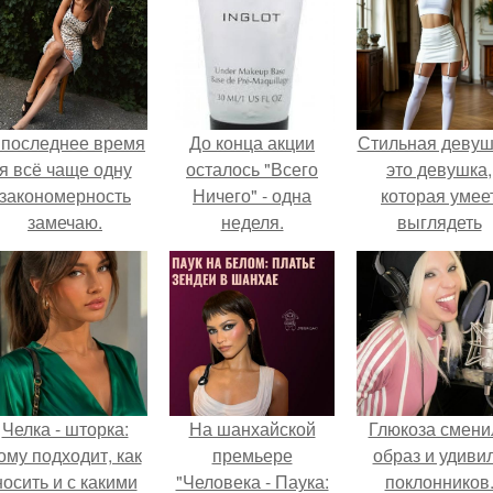
 последнее время
До конца акции
Стильная девуш
я всё чаще одну
осталось "Всего
это девушка,
закономерность
Ничего" - одна
которая умее
замечаю.
неделя.
выглядеть
привлекательн
элегантно в лю
ситуации.
Челка - шторка:
На шанхайской
Глюкоза смени
ому подходит, как
премьере
образ и удиви
носить и с какими
"Человека - Паука:
поклонников