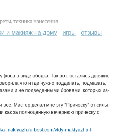
реты, техника нанесения
ки и макияж на дому
игры
отзывы
(коса в виде ободка. Так вот, остались двоякие
ворила что и где нужно подделать, подмазать,
глазами и не подведенными бровями, которых из-
 все. Мастер делал мне эту "Прическу" от силы
яли как за полноценную вечернюю прическу с
eska-makiyazh.ru-best.com/vidy-makiyazha-i-