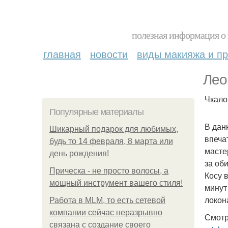
полезная информация о 
главная
новости
виды макияжа и пр
Лео
Чкалов
Популярные материалы
В дан
Шикарный подарок для любимых,
впеча
будь то 14 февраля, 8 марта или
масте
день рождения!
за об
Прическа - не просто волосы, а
Косу 
мощный инструмент вашего стиля!
минут
локон
Работа в MLM, то есть сетевой
компании сейчас неразрывно
Смотр
связана с создание своего