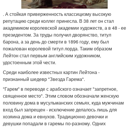
. А стойкая приверженность классицизму высокую
репутацию среди коллег принесла. В 38 лет он стал
академиком королевской академии художеств, а в 48 - ее
президентом. За труды получил дворянство, титул
барона, а за день до смерти в 1896 году, ему был
пожалован королевой титул лорда. Таким образом
Лейтон стал первым английским художником,
удостоенным этой чести.
Среди наиболее известных картин Лейтона -
признанный шедевр "Звезда Гарема".
"Гарем" в переводе с арабского означает "запретное,
священное место". Этим словом обозначали женскую
половину дома в мусульманских семьях, куда мужчинам
вход был запрещен - исключение делалось лишь для
хозяина дома и евнухов. Традиционно девочки и
девушки попадали в гаремы по-разному. Одних