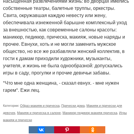
насыщенная развлечениями жизнь: во дворцах имелись
собственные театры, балетные труппы, оркестры.
Свита, окружавшая каждую невесту или жену,
обеспечивала изнеженной барышне комплексный уход
за внешностью, как современные салоны красоты:
маникюр, педикюр, прическа, макияж, новые наряды и
прочее. Евнухи, хоть и не могли заменить мужское
общество, но все же разбавляли женский коллектив, в
гости к дамам приходили художники, музыканты,
учителя, и жизнь не была однообразной: допускались
игры в саду, прогулки и прочие девичьи забавы.
"Что мне одна женщина, - сказал евнух. - мне нужен
гарем". Ежи лец.
Категории:
Образ макияж и прическа
,
Прически дома
,
Макияж и прически для
девочек
,
Макияж и прическа в салоне
,
Маникюр педикюр макияж прическа
,
Игры
макияж и прически