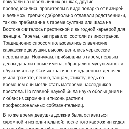
покупали на невольничьих рынках, другие
преподносились правителям в виде подарка от визирей
и вельмож, третьих добровольно отдавали родственники,
так как пребывание в гареме султана или шаха на
Востоке считалось престижной и выгодной карьерой для
женщин. Гаремы, как правило, состоли из иностранок.
Традиционно спросом пользовались славянские,
кавказские девушки, высоко ценились черкесские
невольницы. Новичкам, прибывшим в гарем, первым
делом давали новые имена, обращали в мусульманок и
обучали языку. Самых красивых и одаренных девочек
учили грамоте, пению, танцам, этикету, ведь со
временем они могли стать матерями наследников
престола. Но главной наукой была наука обольщения и
любви: из скромниц и тихонь растили
профессиональных соблазнительниц.
В то же время девушка должна была оставаться
скромной и исполнительной: после того как хозяин кидал
на нее благосклонный взгляд, наложнице предстояло