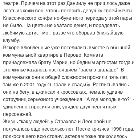
театре. Причем на этот раз Даниилу не пришлось даже
лезть из кожи вон, чтобы покорить девушку своей мечты.
Классического конфетно-букетного периода у этой пары
не было. На цветы не хватало денег, и порадовать
любимую артист мог, разве что оборвав ближайшую
клумбу.
Вскоре влюбленные уже поселились вместе в обычной
коммунальной квартире в Перово. Комната
принадлежала брату Марии, но бедным артистам тогда и
это жилье казалось настоящием "раем в шалаше". В
коммуналке они в общей сложности прожили пять лет,
там же в 2001 году сыграли и свадьбу. Расписывались
они на бегу, в джинсах и кроссовках, немало удивив
сотрудниц серьезного учреждения. "А где молодые-то?" -
удивленно спросили они, увидев двух невнятных
персонажей.
Жизнь "как у людей" у Страхова и Леоновой не
получалось еще несколько лет. После кризиса 1998 года,
подкосившего всю страну, актерам тоже приходилось