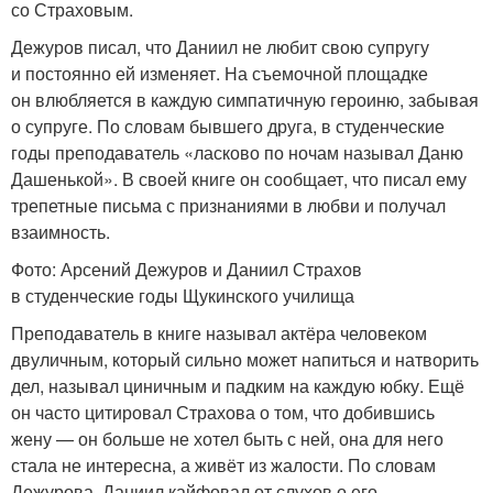
со Страховым.
Дежуров писал, что Даниил не любит свою супругу
и постоянно ей изменяет. На съемочной площадке
он влюбляется в каждую симпатичную героиню, забывая
о супруге. По словам бывшего друга, в студенческие
годы преподаватель «ласково по ночам называл Даню
Дашенькой». В своей книге он сообщает, что писал ему
трепетные письма с признаниями в любви и получал
взаимность.
Фото: Арсений Дежуров и Даниил Страхов
в студенческие годы Щукинского училища
Преподаватель в книге называл актёра человеком
двуличным, который сильно может напиться и натворить
дел, называл циничным и падким на каждую юбку. Ещё
он часто цитировал Страхова о том, что добившись
жену — он больше не хотел быть с ней, она для него
стала не интересна, а живёт из жалости. По словам
Дежурова, Даниил кайфовал от слухов о его