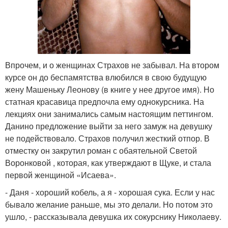
Впрочем, и о женщинах Страхов не забывал. На втором
курсе он до беспамятства влюбился в свою будущую
жену Машеньку Леонову (в книге у нее другое имя). Но
статная красавица предпочла ему однокурсника. На
лекциях они занимались самым настоящим петтингом.
Данино предложение выйти за него замуж на девушку
не подействовало. Страхов получил жесткий отпор. В
отместку он закрутил роман с обаятельной Светой
Воронковой , которая, как утверждают в Щуке, и стала
первой женщиной «Исаева».
- Даня - хороший кобель, а я - хорошая сука. Если у нас
бывало желание раньше, мы это делали. Но потом это
ушло, - рассказывала девушка их сокурснику Николаеву.