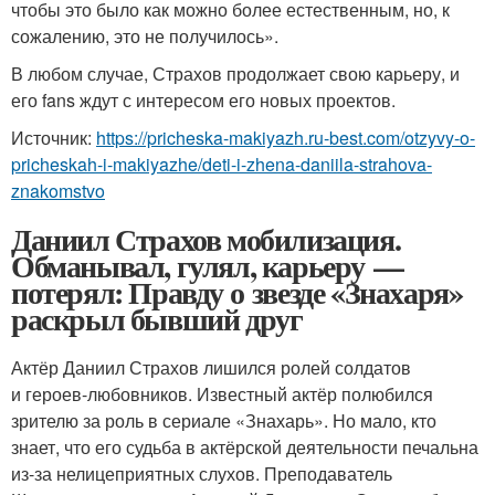
чтобы это было как можно более естественным, но, к
сожалению, это не получилось».
В любом случае, Страхов продолжает свою карьеру, и
его fans ждут с интересом его новых проектов.
Источник:
https://pricheska-makiyazh.ru-best.com/otzyvy-o-
pricheskah-i-makiyazhe/deti-i-zhena-daniila-strahova-
znakomstvo
Даниил Страхов мобилизация.
Обманывал, гулял, карьеру —
потерял: Правду о звезде «Знахаря»
раскрыл бывший друг
Актёр Даниил Страхов лишился ролей солдатов
и героев-любовников. Известный актёр полюбился
зрителю за роль в сериале «Знахарь». Но мало, кто
знает, что его судьба в актёрской деятельности печальна
из-за нелицеприятных слухов. Преподаватель