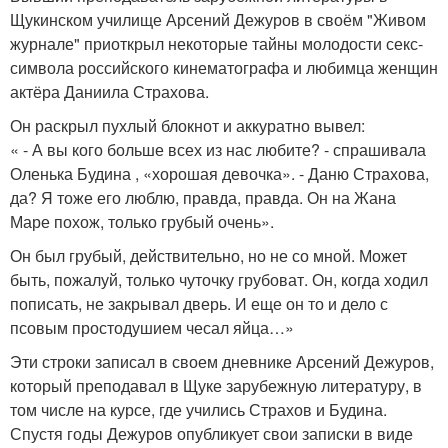
Щукинском училище Арсений Дежуров в своём "Живом
журнале" приоткрыл некоторые тайны молодости секс-
символа российского кинематографа и любимца женщин
актёра Даниила Страхова.
Он раскрыл пухлый блокнот и аккуратно вывел:
« - А вы кого больше всех из нас любите? - спрашивала
Оленька Будина , «хорошая девочка». - Даню Страхова,
да? Я тоже его люблю, правда, правда. Он на Жана
Маре похож, только грубый очень».
Он был грубый, действительно, но не со мной. Может
быть, пожалуй, только чуточку грубоват. Он, когда ходил
пописать, не закрывал дверь. И еще он то и дело с
псовым простодушием чесал яйца…»
Эти строки записал в своем дневнике Арсений Дежуров,
который преподавал в Щуке зарубежную литературу, в
том числе на курсе, где учились Страхов и Будина.
Спустя годы Дежуров опубликует свои записки в виде