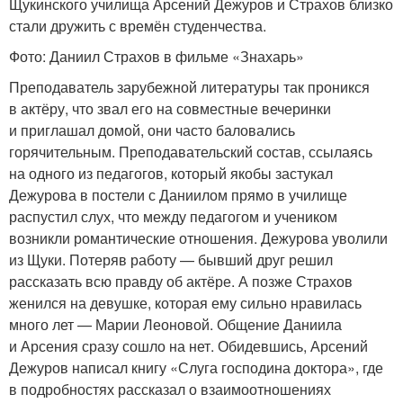
Щукинского училища Арсений Дежуров и Страхов близко
стали дружить с времён студенчества.
Фото: Даниил Страхов в фильме «Знахарь»
Преподаватель зарубежной литературы так проникся
в актёру, что звал его на совместные вечеринки
и приглашал домой, они часто баловались
горячительным. Преподавательский состав, ссылаясь
на одного из педагогов, который якобы застукал
Дежурова в постели с Даниилом прямо в училище
распустил слух, что между педагогом и учеником
возникли романтические отношения. Дежурова уволили
из Щуки. Потеряв работу — бывший друг решил
рассказать всю правду об актёре. А позже Страхов
женился на девушке, которая ему сильно нравилась
много лет — Марии Леоновой. Общение Даниила
и Арсения сразу сошло на нет. Обидевшись, Арсений
Дежуров написал книгу «Слуга господина доктора», где
в подробностях рассказал о взаимоотношениях