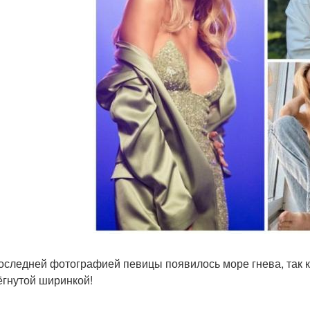
оследней фотографией певицы появилось море гнева, так ка
ёгнутой ширинкой!