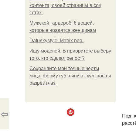
контента, своей страницы в соц
сетях.
Мужской гардероб: 6 вещей,
которые нравятся женщинам
Dafunkystyle. Matrix neo.
Ищу моделей. В приоритете выберу
того, кто сделал репост?
Сохраняйте мои точные черты
лица, форму губ, линию скул, носа и
разрез глаз.
⇦
Под п
расст