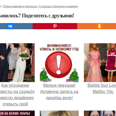
и:
Образ макияж и прическа
,
Стильные прически и макияж
авилось? Поделитесь с друзьями!
Как опоздание
Милые девушки!
Barbie Sun Lov
евесты на свадьбу
Активную запись на
Malibu 70s.
омогло дизайнеру
декабрь веду!
открыть свой
бренд.