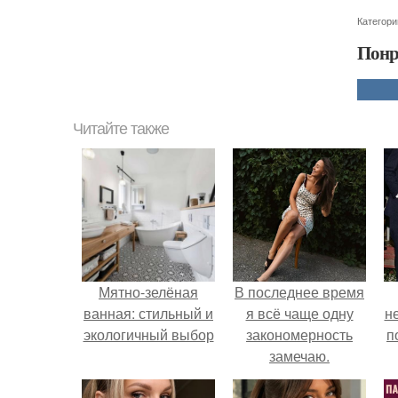
Категори
Понр
Читайте также
Мятно-зелёная
В последнее время
ванная: стильный и
я всё чаще одну
н
экологичный выбор
закономерность
п
замечаю.