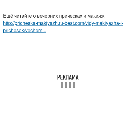
Ещё читайте о вечерних прическах и макияж
http://pricheska-makiyazh.ru-best.com/vidy-makiyazha-i-
prichesok/vechern...