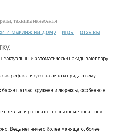
реты, техника нанесения
ки и макияж на дому
игры
отзывы
ку.
не неактуальны и автоматически накидывают пару
торые рефлексируют на лицо и придают ему
 бархат, атлас, кружева и люрексы, особенно в
е светлые и розовато - персиковые тона - они
порно. Ведь нет ничего более манящего, более