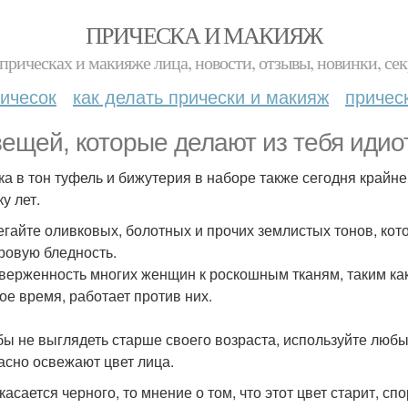
ПРИЧЕСКА И МАКИЯЖ
прическах и макияже лица, новости, отзывы, новинки, сек
ичесок
как делать прически и макияж
причес
вещей, которые делают из тебя идиот
мка в тон туфель и бижутерия в наборе также сегодня край
ку лет.
бегайте оливковых, болотных и прочих землистых тонов, ко
ровую бледность.
иверженность многих женщин к роскошным тканям, таким как
ое время, работает против них.
обы не выглядеть старше своего возраста, используйте любы
асно освежают цвет лица.
 касается черного, то мнение о том, что этот цвет старит, с