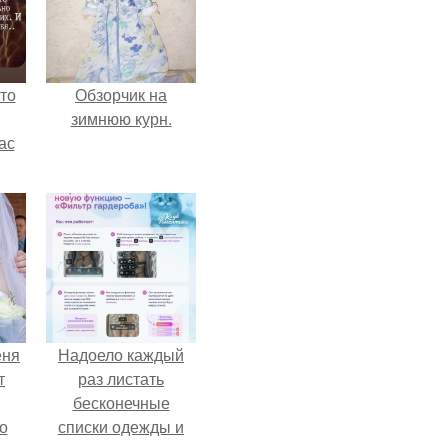
то
Обзорчик на
зимнюю курн.
ас
ние
а,
ы в
еня
Надоело каждый
т
раз листать
бесконечные
о
списки одежды и