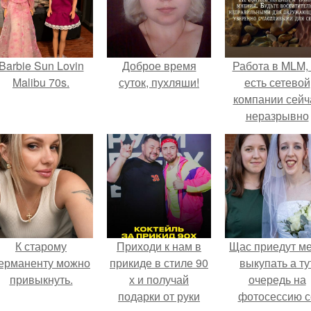
Barbie Sun Lovin
Доброе время
Работа в MLM, 
Malibu 70s.
суток, пухляши!
есть сетевой
компании сейч
неразрывно
связана с созда
своего контент
своей страниц
соц сетях.
К старому
Приходи к нам в
Щас приедут м
ерманенту можно
прикиде в стиле 90
выкупать а ту
привыкнуть.
х и получай
очередь на
подарки от руки
фотосессию с