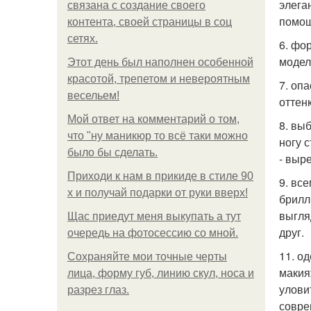
элега
связана с создание своего
помощ
контента, своей страницы в соц
сетях.
6. фо
модел
Этот день был наполнен особенной
красотой, трепетом и невероятным
7. оп
весельем!
оттен
Мой ответ на комментарий о том,
8. вы
что "ну маникюр то всё таки можно
ногу 
было бы сделать.
- выре
Приходи к нам в прикиде в стиле 90
9. вс
х и получай подарки от руки вверх!
брилл
выгля
Щас приедут меня выкупать а тут
друг.
очередь на фотосессию со мной.
11. о
Сохраняйте мои точные черты
макия
лица, форму губ, линию скул, носа и
улови
разрез глаз.
совре