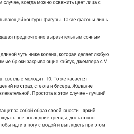
м случае, всегда можно освежить цвет лица с
азмывающей контуры фигуры. Такие фасоны лишь
 отдавая предпочтение выразительным сочным
длиной чуть ниже колена, которая делает любую
рямые брюки закрывающие каблук, джемпера с V
в, светлые молодят. 10. То же касается
шений из страз, стекла и бисера. Желание
влекательной. Простота в этом случае - лучший
тащит за собой образ своей юности - яркий
облюдать все последние тренды, достаточно
тобы идти в ногу с модой и выглядеть при этом