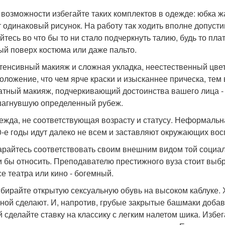
о возможности избегайте таких комплектов в одежде: юбка ж
 одинаковый рисунок. На работу так ходить вполне допустимо,
йтесь во что бы то ни стало подчеркнуть талию, будь то пл
ый поверх костюма или даже пальто.
нтенсивный макияж и сложная укладка, неестественный цве
оложение, что чем ярче краски и изысканнее прическа, те
атный макияж, подчеркивающий достоинства вашего лица - 
агнувшую определенный рубеж.
дежда, не соответствующая возрасту и статусу. Неформальн
0-е годы идут далеко не всем и заставляют окружающих вос
тарайтесь соответствовать своим внешним видом той социал
и бы относить. Преподавателю престижного вуза стоит выб
се театра или кино - богемный.
ыбирайте открытую сексуальную обувь на высоком каблуке
ной сделают. И, напротив, грубые закрытые башмаки добавя
й сделайте ставку на классику с легким налетом шика. Избег