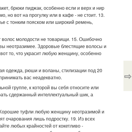
акет, брюки пиджак, особенно если и верх и ниp
 но вот на прогулку или в кафе - не стоит. 13.
атье с тонким пояском или широкий ремень,
т волос молодости не товарищи. 15. Ошибочно
м вы неотразимее. Здоровые блестящие волосы и
вот то, что украсит любую женщину, особенно
ая одежда, рюши и воланы, стилизации под 20
⇨
принимать вас неадекватно.
ьной группе, к которой вы себя относите или
рать сдержанный интеллектуальный шик, а
. Хорошие туфли любую женщину неотразимой и
т очарования лишь подростку. 19. Из всех
айте любых крайностей от кокетливо -