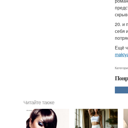
роман
предс
скрыв
20. и
себя 
потря
Ещё ч
makiya
Категори
Понр
Читайте также