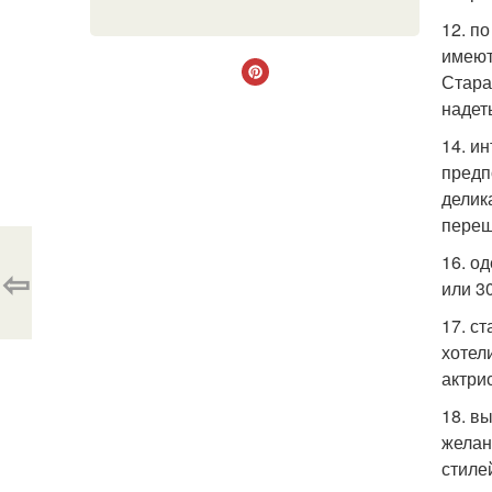
12. п
имеют
Стара
надет
14. и
предп
делик
переш
16. о
⇦
или 3
17. с
хотел
актри
18. в
желан
стиле