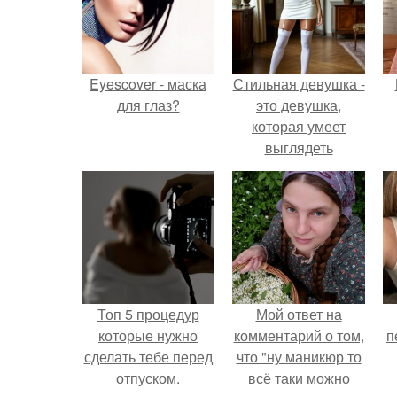
Eyescover - маска
Стильная девушка -
для глаз?
это девушка,
которая умеет
выглядеть
привлекательно и
элегантно в любои
ситуации.
Топ 5 процедур
Мой ответ на
которые нужно
комментарий о том,
п
сделать тебе перед
что "ну маникюр то
отпуском.
всё таки можно