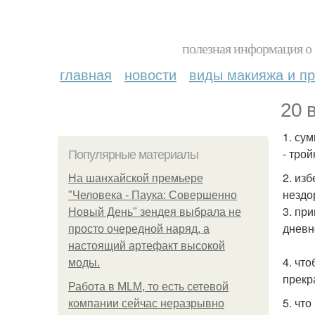
полезная информация о 
главная
новости
виды макияжа и пр
20 
1. су
- трой
Популярные материалы
2. из
На шанхайской премьере
нездо
"Человека - Паука: Совершенно
3. пр
Новый День" зендея выбрала не
дневн
просто очередной наряд, а
настоящий артефакт высокой
4. чт
моды.
прекр
Работа в MLM, то есть сетевой
5. что
компании сейчас неразрывно