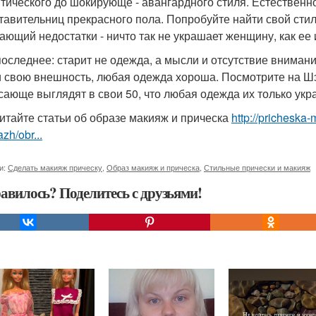
тического до шокирующе - авангардного стиля. Естественно
тавительниц прекрасного пола. Попробуйте найти свой сти
ающий недостатки - ничто так не украшает женщину, как ее
 последнее: старит не одежда, а мысли и отсутствие внима
и свою внешность, любая одежда хороша. Посмотрите на Шэр
сающе выглядят в свои 50, что любая одежда их только укр
итайте статьи об образе макияж и прическа
http://pricheska-
zh/obr...
и:
Сделать макияж прическу
,
Образ макияж и прическа
,
Стильные прически и макияж
авилось? Поделитесь с друзьями!