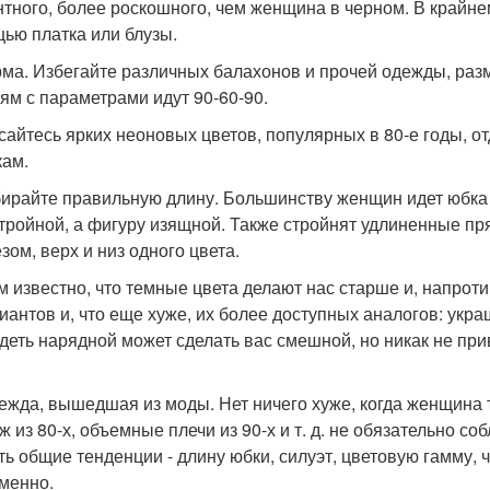
нтного, более роскошного, чем женщина в черном. В крайне
ью платка или блузы.
рма. Избегайте различных балахонов и прочей одежды, р
ям с параметрами идут 90-60-90.
асайтесь ярких неоновых цветов, популярных в 80-е годы,
кам.
бирайте правильную длину. Большинству женщин идет юбка 
стройной, а фигуру изящной. Также стройнят удлиненные п
зом, верх и низ одного цвета.
ем известно, что темные цвета делают нас старше и, напроти
иантов и, что еще хуже, их более доступных аналогов: укра
деть нарядной может сделать вас смешной, но никак не при
дежда, вышедшая из моды. Нет ничего хуже, когда женщина 
ж из 80-х, объемные плечи из 90-х и т. д. не обязательно с
ть общие тенденции - длину юбки, силуэт, цветовую гамму, ч
менно.