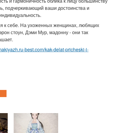
сть и гармоничность облика к лицу большинству
ль, подчеркивающий ваши достоинства и
 индивидуальность.
ния к себе. На ухоженных женщинах, любящих
он стоун, Дэми Мур, мадонну - они так
ашает.
makiyazh.ru-best.com/kak-delat-pricheski-i-