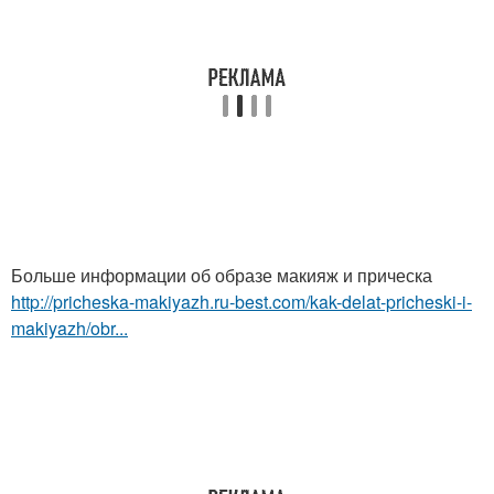
Больше информации об образе макияж и прическа
http://pricheska-makiyazh.ru-best.com/kak-delat-pricheski-i-
makiyazh/obr...