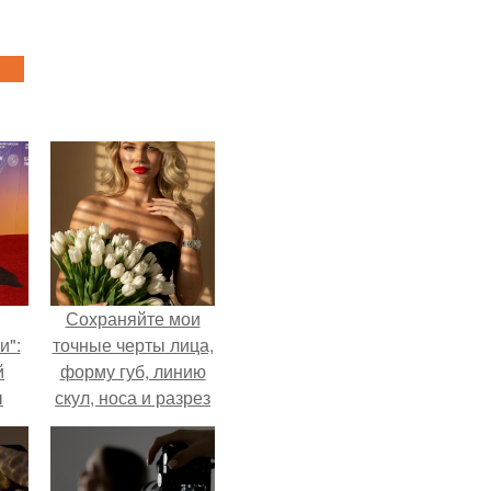
Сохраняйте мои
и":
точные черты лица,
й
форму губ, линию
ы
скул, носа и разрез
 о
глаз.