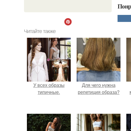
Понр
Читайте также
У всех образы
Для чего нужна
типичные.
репетиция образа?