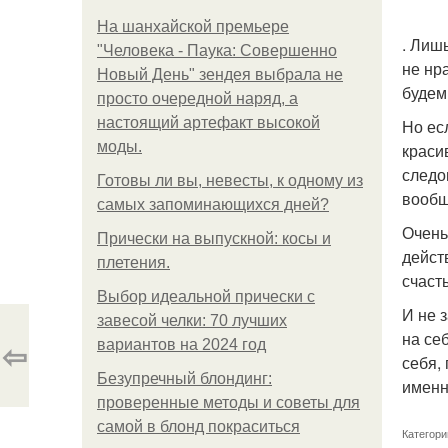
На шанхайской премьере
. Лиш
"Человека - Паука: Совершенно
не нр
Новый День" зендея выбрала не
будем
просто очередной наряд, а
настоящий артефакт высокой
Но ес
моды.
краси
следо
Готовы ли вы, невесты, к одному из
вообщ
самых запоминающихся дней?
Очень
Прически на выпускной: косы и
дейст
плетения.
счаст
Выбор идеальной прически с
И не 
завесой челки: 70 лучших
на се
⇦
вариантов на 2024 год
себя,
Безупречный блондинг:
именн
проверенные методы и советы для
самой в блонд покраситься
Категори