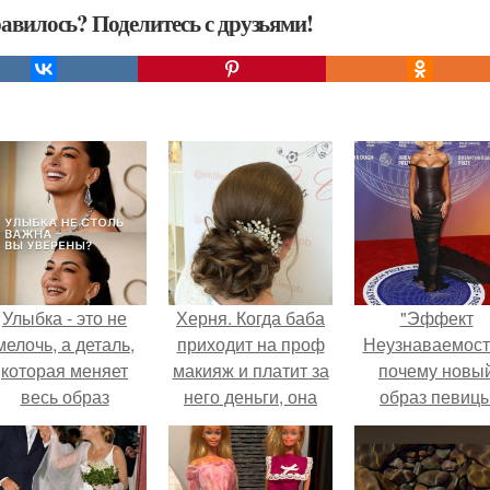
авилось? Поделитесь с друзьями!
Улыбка - это не
Херня. Когда баба
"Эффект
мелочь, а деталь,
приходит на проф
Неузнаваемост
которая меняет
макияж и платит за
почему новы
весь образ
него деньги, она
образ певиц
человека.
хочет быть супир.
вызвал споры
гранях
возможного?