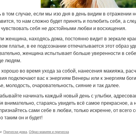
ь в том случае, если мы изо дня в день видим в отражении
авится, то нам сложно будет принять и полюбить себя, а сл
 чувствовать себя не достойными любви и восхищения.
ли женщина, находясь дома, постоянно видит в зеркале к
вом платье, в ее подсознании отпечатывается этот образ у
вательно, женщина испытывает больше уверенности в себе
е людям.
 хорошо во время ухода за собой, нанесения макияжа, рас
вия подключают вас к энергиям Венеры или к энергиям богин
ье, молодость, очаровательность, сияние и так далее.
забывайте начинать каждый новый день с улыбки, адресова
бя внимательно, стараясь увидеть всё самое прекрасное, а 
 признайтесь сами себе в любви, только искренне, от всего с
о таким он и будет!
и:
Прически дома
,
Образ макияж и прическа