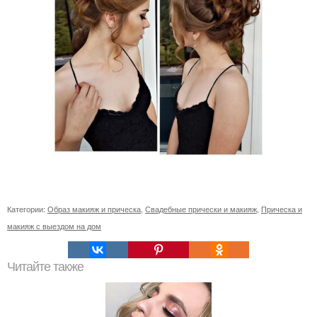
Категории:
Образ макияж и прическа
,
Свадебные прически и макияж
,
Прическа и
макияж с выездом на дом
Читайте также