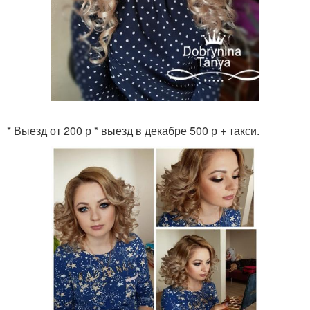
* Выезд от 200 р * выезд в декабре 500 р + такси.