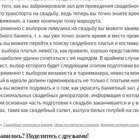
 того, как вы забронировали зал для проведения свадебног
го транспорта на свадьбу, ведь теперь вы точно знаете вре
вижения, а также конечную точку маршрута.
ременно с выбором лимузина на свадьбу вы можете заним
бного банкета, т. к. вы уже точно знаете время и место про
ь вы можете перейти к поиску свадебного платья и костюма
 выбора платья, невеста, как правило, хорошо представляе
 наиболее удачно сочетаться с её нарядом. В крайнем случа
ист, выбор которого будет следующим этапом подготовки в
ременно с выбором визажиста и парикмахера, невеста мож
ый в идеале должен гармонировать не только с платьем нев
ь вы можете подумать и о том, как украсить банкетный зал.
ссиональных свадебных декораторов, информация о котор
ом основная часть подготовки к свадьбе заканчивается и у 
ах, таких как свадебный салют, выпуск белых голубей на сва
и:
Свадебные прически и макияж
,
Цены на прически и макияж
,
Маникюр педикюр макия
авилось? Поделитесь с друзьями!