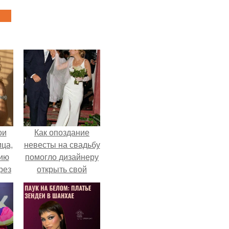
ои
Как опоздание
ца,
невесты на свадьбу
нию
помогло дизайнеру
рез
открыть свой
бренд.