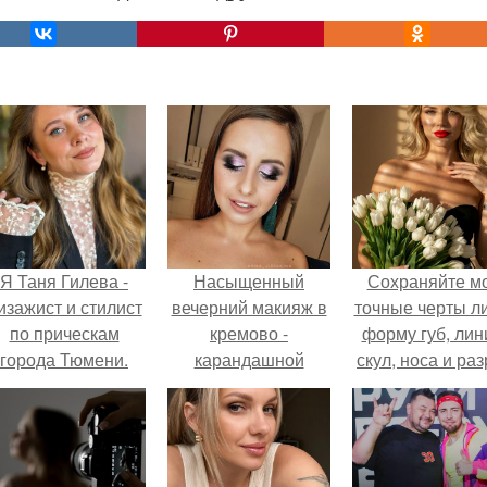
Я Таня Гилева -
Насыщенный
Сохраняйте м
изажист и стилист
вечерний макияж в
точные черты ли
по прическам
кремово -
форму губ, ли
города Тюмени.
карандашной
скул, носа и раз
технике.
глаз.