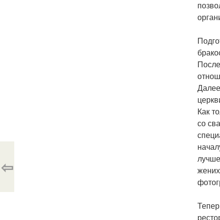
позво
орган
Подго
брако
После
отнош
Далее
церкв
Как т
со св
специ
начал
лучше
⇦
жених
фотог
Тепер
ресто