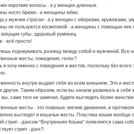
чин короткие волосы - а у женщин длинные.
ны носят брюки - а женщины юбки.
а у мужчин строгая - а у женщин с оборками, кружевами, у
ны не пользуются косметикой - а женщины с помощью нее 
, зовущие губы, здоровый румянец.
 - всё просто!
лишь подчеркивать разницу между собой и мужчиной. Все ос
венные жесты, поведение, голос?
ь я хочу именно с поведения и жестов, поскольку без всего
но.
венность внутри выдает себя во всем внешнем. Это и жесты,
е другое. Таким образом, если вы начали развивать в себе 
 вы, сами того не замечая, будете выглядеть более женстве
венные жесты - это плавные, мягкие движения, в противоп
венно выглядят и кошачьи жесты. Пластика кошки вообще о
ий стрип - дэнсом "Внутренняя Кошка" появляется сама собо
ствует стрип - дэнс?