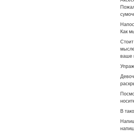
Пожал
сумочк
Напос
Как м
Стоит
мысле
ваше 
Упраж
Девоч
раскр
Посмо
носит
В так
Напиш
напиш