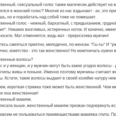
венный, сексуальный голос также магически действует на м
ялся в женский голос? Многие из нас вздыхают - ах, это пр
шь, но и поработать над собой тоже не помешает.
венный голос - нежный, бархатный, с придыханием, грудной
ает". Никаких визгливых, истеричных ноток. И конечно, имее
носите. Мат отменяется, ведь мат - прерогатива мужчин!
тесь смеяться приятно, мелодично, по-женски. "Гы-гы" И "рж
ечно, кокетство - это так женственно! Но кокетничать нужно
венные волосы?
с и у женщин, и у мужчин могут быть какие угодно волосы - 
отипы живы и поныне. Именно поэтому мужчины считают ж
ы. Кстати, такие волосы выдают в своей хозяйке натуру не
ем, короткая стрижка тоже может быть женственной. Чем 
е она женственная!
венный макияж.
 писала выше, женственный макияж призван подчеркнуть все
совсем не пользоваться преимуществами макияжа глупо. П