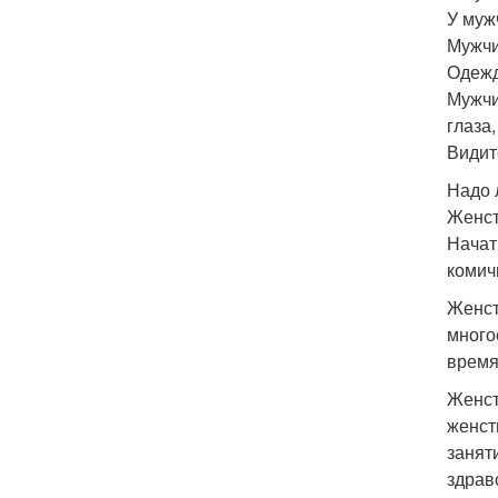
У муж
Мужчи
Одежд
Мужчи
глаза
Видите
Надо 
Женст
Начат
комич
Женст
много
время
Женст
женст
занят
здрав