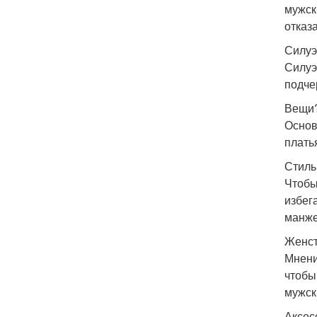
мужск
отказа
Силуэ
Силуэ
подче
Вещи
Основ
плать
Стиль
Чтобы
избег
манже
Женст
Мнени
чтобы
мужск
Аксес