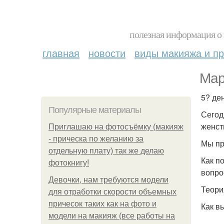
полезная информация о 
главная
новости
виды макияжа и пр
Мар
5? ден
Популярные материалы
Сегод
женст
Приглашаю на фотосъёмку (макияж
- прическа по желанию за
Мы пр
отдельную плату) так же делаю
Как п
фотокнигу!
вопро
Девочки, нам требуются модели
Теори
для отработки скорости объемных
причесок таких как на фото и
Как в
модели на макияж (все работы на