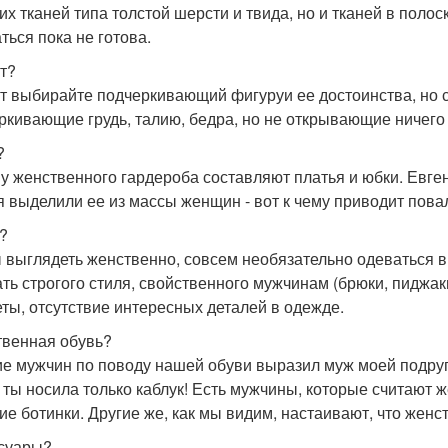
их тканей типа толстой шерсти и твида, но и тканей в полос
ться пока не готова.
т?
т выбирайте подчеркивающий фигуруи ее достоинства, но
ркивающие грудь, талию, бедра, но не открывающие ничего 
?
у женственного гардероба составляют платья и юбки. Евген
я выделили ее из массы женщин - вот к чему приводит пов
?
 выглядеть женственно, совсем необязательно одеваться в
ать строгого стиля, свойственного мужчинам (брюки, пиджак
ты, отсутствие интересных деталей в одежде.
венная обувь?
е мужчин по поводу нашей обуви выразил муж моей подруги
 ты носила только каблук! Есть мужчины, которые считают 
ие ботинки. Другие же, как мы видим, настаивают, что женст
суары?