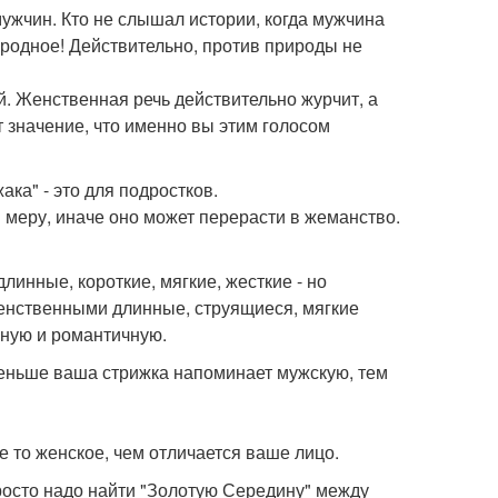
ужчин. Кто не слышал истории, когда мужчина
иродное! Действительно, против природы не
. Женственная речь действительно журчит, а
т значение, что именно вы этим голосом
ака" - это для подростков.
 в меру, иначе оно может перерасти в жеманство.
длинные, короткие, мягкие, жесткие - но
енственными длинные, струящиеся, мягкие
жную и романтичную.
меньше ваша стрижка напоминает мужскую, тем
 то женское, чем отличается ваше лицо.
росто надо найти "Золотую Середину" между