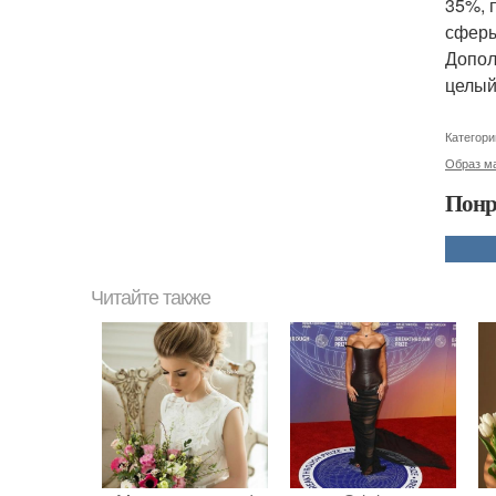
35%, 
сферы
Допол
целый
Категори
Образ ма
Понр
Читайте также