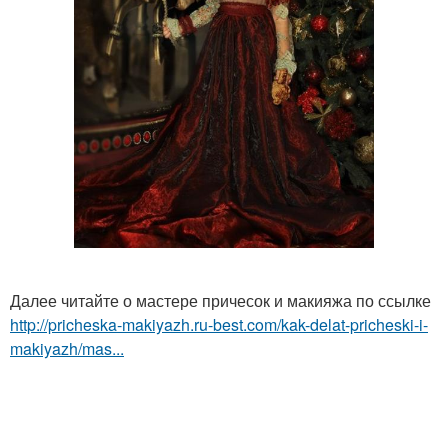
Далее читайте о мастере причесок и макияжа по ссылке
http://pricheska-makiyazh.ru-best.com/kak-delat-pricheski-i-
makiyazh/mas...