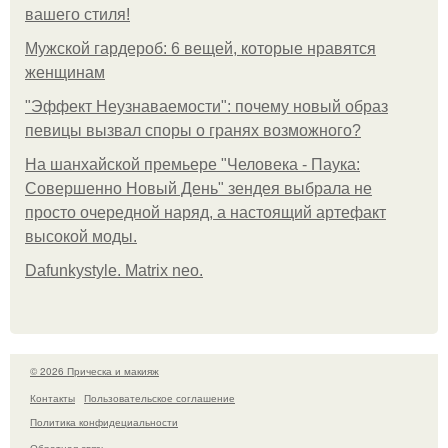
вашего стиля!
Мужской гардероб: 6 вещей, которые нравятся
женщинам
"Эффект Неузнаваемости": почему новый образ
певицы вызвал споры о гранях возможного?
На шанхайской премьере "Человека - Паука:
Совершенно Новый День" зендея выбрала не
просто очередной наряд, а настоящий артефакт
высокой моды.
Dafunkystyle. Matrix neo.
© 2026 Прическа и макияж
Контакты
Пользовательское соглашение
Политика конфидециальности