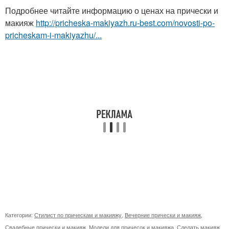
Подробнее читайте информацию о ценах на прически и
макияж
http://pricheska-makiyazh.ru-best.com/novosti-po-
pricheskam-i-makiyazhu/...
Категории:
Стилист по прическам и макияжу
,
Вечерние прически и макияж
,
Свадебные прически и макияж
,
Модели для причесок и макияжа
,
Сделать макияж